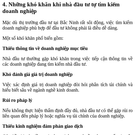
4. Những khó khăn khi nhà đầu tư tự tìm kiếm
doanh nghiệp
Mặc dù thị trường đầu tư tại Bắc Ninh rất sôi động, việc tìm kiếm
doanh nghiệp phù hợp để đầu tư không phải là điều dễ dàng.
Một số khó khăn phổ biến gồm:
Thiếu thông tin về doanh nghiệp mục tiêu
Nhà đầu tư thường gặp khó khăn trong việc tiếp cận thông tin về
các doanh nghiệp đang tìm kiếm nhà đầu tư.
Khó đánh giá giá trị doanh nghiệp
Việc xác định giá trị doanh nghiệp đòi hỏi phân tích tài chính và
hiểu biết sâu về ngành nghề kinh doanh.
Rủi ro pháp lý
Nếu không thực hiện thẩm định đầy đủ, nhà đầu tư có thể gặp rủi ro
liên quan đến pháp lý hoặc nghĩa vụ tài chính của doanh nghiệp.
Thiếu kinh nghiệm đàm phán giao dịch