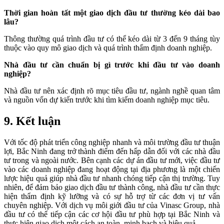
Thời gian hoàn tất một giao dịch đầu tư thường kéo dài bao
lâu?
Thông thường quá trình đầu tư có thể kéo dài từ 3 đến 9 tháng tùy
thuộc vào quy mô giao dịch và quá trình thẩm định doanh nghiệp.
Nhà đầu tư cần chuẩn bị gì trước khi đầu tư vào doanh
nghiệp?
Nhà đầu tư nên xác định rõ mục tiêu đầu tư, ngành nghề quan tâm
và nguồn vốn dự kiến trước khi tìm kiếm doanh nghiệp mục tiêu.
9. Kết luận
Với tốc độ phát triển công nghiệp nhanh và môi trường đầu tư thuận
lợi, Bắc Ninh đang trở thành điểm đến hấp dẫn đối với các nhà đầu
tư trong và ngoài nước. Bên cạnh các dự án đầu tư mới, việc đầu tư
vào các doanh nghiệp đang hoạt động tại địa phương là một chiến
lược hiệu quả giúp nhà đầu tư nhanh chóng tiếp cận thị trường. Tuy
nhiên, để đảm bảo giao dịch đầu tư thành công, nhà đầu tư cần thực
hiện thẩm định kỹ lưỡng và có sự hỗ trợ từ các đơn vị tư vấn
chuyên nghiệp. Với dịch vụ môi giới đầu tư của Vinasc Group, nhà
đầu tư có thể tiếp cận các cơ hội đầu tư phù hợp tại Bắc Ninh và
thực hiện giao dịch một cách an toàn, minh bạch và hiệu quả.