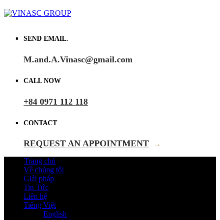
SEND EMAIL.
M.and.A.Vinasc@gmail.com
CALL NOW
+84 0971 112 118
CONTACT
REQUEST AN APPOINTMENT
→
Trang chủ
Về chúng tôi
Giải pháp
Tin Tức
Liên hệ
Tiếng Việt
English