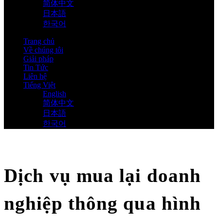
简体中文
日本語
한국어
Trang chủ
Về chúng tôi
Giải pháp
Tin Tức
Liên hệ
Tiếng Việt
English
简体中文
日本語
한국어
Dịch vụ mua lại doanh
nghiệp thông qua hình