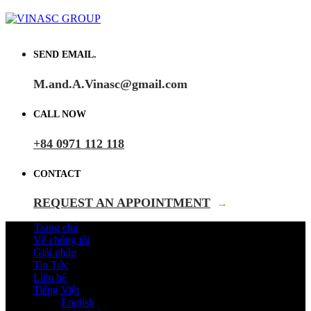
SEND EMAIL.
M.and.A.Vinasc@gmail.com
CALL NOW
+84 0971 112 118
CONTACT
REQUEST AN APPOINTMENT
→
Trang chủ
Về chúng tôi
Giải pháp
Tin Tức
Liên hệ
Tiếng Việt
English