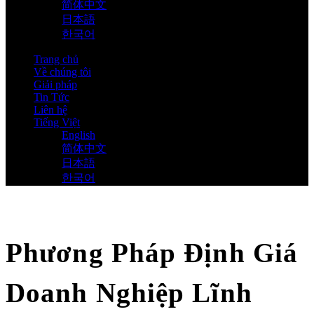
简体中文
日本語
한국어
Trang chủ
Về chúng tôi
Giải pháp
Tin Tức
Liên hệ
Tiếng Việt
English
简体中文
日本語
한국어
Phương Pháp Định Giá
Doanh Nghiệp Lĩnh