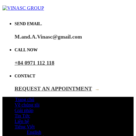
SEND EMAIL.
M.and.A.Vinasc@gmail.com
CALL NOW
+84 0971 112 118
CONTACT
REQUEST AN APPOINTMENT
→
Trang chủ
Về chúng tôi
Giải pháp
Tin Tức
Liên hệ
Tiếng Việt
English