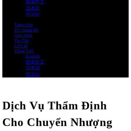
简体中文
日本語
한국어
Trang chủ
Về chúng tôi
Giải pháp
Tin Tức
Liên hệ
Tiếng Việt
English
简体中文
日本語
한국어
Dịch Vụ Thẩm Định
Cho Chuyển Nhượng