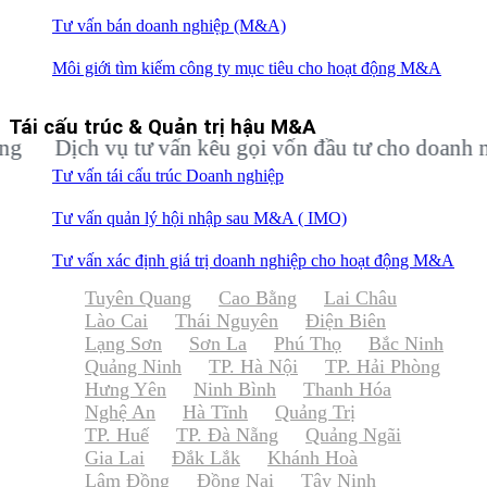
Tư vấn bán doanh nghiệp (M&A)
Môi giới tìm kiếm công ty mục tiêu cho hoạt động M&A
Tái cấu trúc & Quản trị hậu M&A
Dịch vụ tư vấn kêu gọi vốn đầu tư cho doanh nghiệ
Tư vấn tái cấu trúc Doanh nghiệp
Tư vấn quản lý hội nhập sau M&A ( IMO)
Tư vấn xác định giá trị doanh nghiệp cho hoạt động M&A
Tuyên Quang
Cao Bằng
Lai Châu
Lào Cai
Thái Nguyên
Điện Biên
Lạng Sơn
Sơn La
Phú Thọ
Bắc Ninh
Quảng Ninh
TP. Hà Nội
TP. Hải Phòng
Hưng Yên
Ninh Bình
Thanh Hóa
Nghệ An
Hà Tĩnh
Quảng Trị
TP. Huế
TP. Đà Nẵng
Quảng Ngãi
Gia Lai
Đắk Lắk
Khánh Hoà
Lâm Đồng
Đồng Nai
Tây Ninh