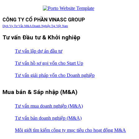
CÔNG TY CỔ PHẦN VINASC GROUP
Dịch Vụ Tư Vấn M&A Doanh Nghiệp Tại Việt Nam
Tư vấn Đầu tư & Khởi nghiệp
Tư vấn lập dự án đầu tư
Tư vấn hồ sơ gọi vốn cho Start Up
Tư vấn giải pháp vốn cho Doanh nghiệp
Mua bán & Sáp nhập (M&A)
Tư vấn mua doanh nghiệp (M&A)
Tư vấn bán doanh nghiệp (M&A)
Môi giới tìm kiếm công ty mục tiêu cho hoạt động M&A