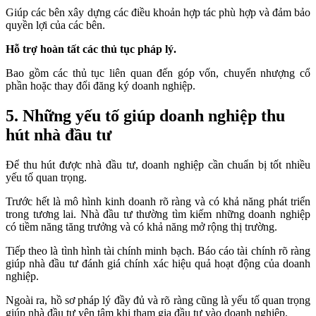
Giúp các bên xây dựng các điều khoản hợp tác phù hợp và đảm bảo
quyền lợi của các bên.
Hỗ trợ hoàn tất các thủ tục pháp lý.
Bao gồm các thủ tục liên quan đến góp vốn, chuyển nhượng cổ
phần hoặc thay đổi đăng ký doanh nghiệp.
5. Những yếu tố giúp doanh nghiệp thu
hút nhà đầu tư
Để thu hút được nhà đầu tư, doanh nghiệp cần chuẩn bị tốt nhiều
yếu tố quan trọng.
Trước hết là mô hình kinh doanh rõ ràng và có khả năng phát triển
trong tương lai. Nhà đầu tư thường tìm kiếm những doanh nghiệp
có tiềm năng tăng trưởng và có khả năng mở rộng thị trường.
Tiếp theo là tình hình tài chính minh bạch. Báo cáo tài chính rõ ràng
giúp nhà đầu tư đánh giá chính xác hiệu quả hoạt động của doanh
nghiệp.
Ngoài ra, hồ sơ pháp lý đầy đủ và rõ ràng cũng là yếu tố quan trọng
giúp nhà đầu tư yên tâm khi tham gia đầu tư vào doanh nghiệp.