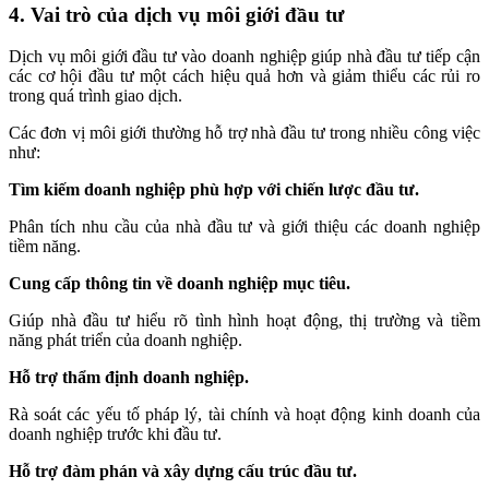
4. Vai trò của dịch vụ môi giới đầu tư
Dịch vụ môi giới đầu tư vào doanh nghiệp giúp nhà đầu tư tiếp cận
các cơ hội đầu tư một cách hiệu quả hơn và giảm thiểu các rủi ro
trong quá trình giao dịch.
Các đơn vị môi giới thường hỗ trợ nhà đầu tư trong nhiều công việc
như:
Tìm kiếm doanh nghiệp phù hợp với chiến lược đầu tư.
Phân tích nhu cầu của nhà đầu tư và giới thiệu các doanh nghiệp
tiềm năng.
Cung cấp thông tin về doanh nghiệp mục tiêu.
Giúp nhà đầu tư hiểu rõ tình hình hoạt động, thị trường và tiềm
năng phát triển của doanh nghiệp.
Hỗ trợ thẩm định doanh nghiệp.
Rà soát các yếu tố pháp lý, tài chính và hoạt động kinh doanh của
doanh nghiệp trước khi đầu tư.
Hỗ trợ đàm phán và xây dựng cấu trúc đầu tư.