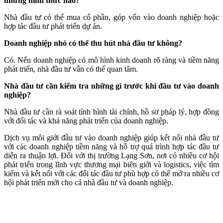
những hình thức nào?
Nhà đầu tư có thể mua cổ phần, góp vốn vào doanh nghiệp hoặc
hợp tác đầu tư phát triển dự án.
Doanh nghiệp nhỏ có thể thu hút nhà đầu tư không?
Có. Nếu doanh nghiệp có mô hình kinh doanh rõ ràng và tiềm năng
phát triển, nhà đầu tư vẫn có thể quan tâm.
Nhà đầu tư cần kiểm tra những gì trước khi đầu tư vào doanh
nghiệp?
Nhà đầu tư cần rà soát tình hình tài chính, hồ sơ pháp lý, hợp đồng
với đối tác và khả năng phát triển của doanh nghiệp.
Dịch vụ môi giới đầu tư vào doanh nghiệp giúp kết nối nhà đầu tư
với các doanh nghiệp tiềm năng và hỗ trợ quá trình hợp tác đầu tư
diễn ra thuận lợi. Đối với thị trường Lạng Sơn, nơi có nhiều cơ hội
phát triển trong lĩnh vực thương mại biên giới và logistics, việc tìm
kiếm và kết nối với các đối tác đầu tư phù hợp có thể mở ra nhiều cơ
hội phát triển mới cho cả nhà đầu tư và doanh nghiệp.