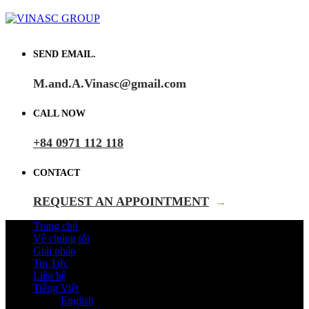
SEND EMAIL.
M.and.A.Vinasc@gmail.com
CALL NOW
+84 0971 112 118
CONTACT
REQUEST AN APPOINTMENT
→
Trang chủ
Về chúng tôi
Giải pháp
Tin Tức
Liên hệ
Tiếng Việt
English