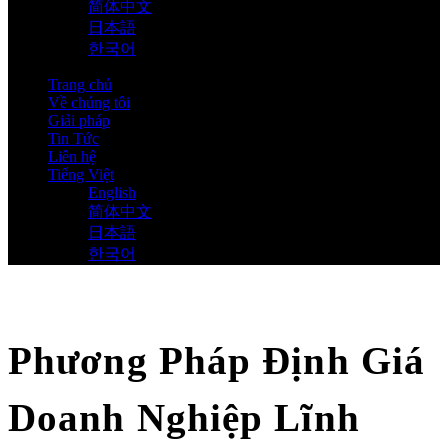
简体中文
日本語
한국어
Trang chủ
Về chúng tôi
Giải pháp
Tin Tức
Liên hệ
Tiếng Việt
English
简体中文
日本語
한국어
Phương Pháp Định Giá
Doanh Nghiệp Lĩnh