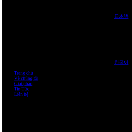
日本語
한국어
Trang chủ
Về chúng tôi
Giải pháp
Tin Tức
Liên hệ