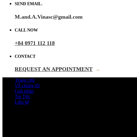
SEND EMAIL.
M.and.A.Vinasc@gmail.com
CALL NOW
+84 0971 112 118
CONTACT
REQUEST AN APPOINTMENT
→
Trang chủ
Về chúng tôi
Giải pháp
Tin Tức
Liên hệ