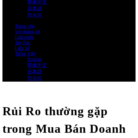
简体中文
日本語
한국어
Trang chủ
Về chúng tôi
Giải pháp
Tin Tức
Liên hệ
Tiếng Việt
English
简体中文
日本語
한국어
Rủi Ro thường gặp
trong Mua Bán Doanh