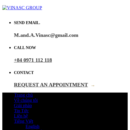
SEND EMAIL.
M.and.A.Vinasc@gmail.com
CALL NOW
+84 0971 112 118
CONTACT
REQUEST AN APPOINTMENT
→
Trang chủ
Về chúng tôi
Giải pháp
Tin Tức
Liên hệ
Tiếng Việt
English