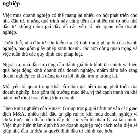
nghiệp
Việc mua doanh nghiệp có thể mang lại nhiều cơ hội phát triển cho
nhà đầu tư, nhưng quá trình này cũng tiềm ẩn nhiều rủi ro nếu nhà
đầu tư không đánh giá đầy đủ các yếu tố liên quan đến doanh
nghiệp.
Trước hết, nhà đầu tư cần kiểm tra kỹ tình trạng pháp lý của doanh
nghiệp, bao gồm giấy phép kinh doanh, các hợp đồng quan trọng và
việc tuân thủ các quy định của pháp luật.
Ngoài ra, nhà đầu tư cũng cần đánh giá tình hình tài chính và hiệu
quả hoạt động kinh doanh của doanh nghiệp, nhằm đảm bảo rằng
doanh nghiệp có khả năng tạo ra lợi nhuận trong tương lai.
Một yếu tố quan trọng khác là đánh giá tiềm năng phát triển của
doanh nghiệp, bao gồm thị trường mục tiêu, vị thế cạnh tranh và khả
năng mở rộng hoạt động kinh doanh.
Theo kinh nghiệm của Vinasc Group trong quá trình tư vấn các giao
dịch M&A, nhiều nhà đầu tư gặp rủi ro khi mua doanh nghiệp vì
chưa thực hiện thẩm định đầy đủ các yếu tố pháp lý và tài chính.
Việc thực hiện thẩm định hồ sơ doanh nghiệp một cách toàn diện sẽ
giúp nhà đầu tư đưa ra quyết định đầu tư chính xác hơn.