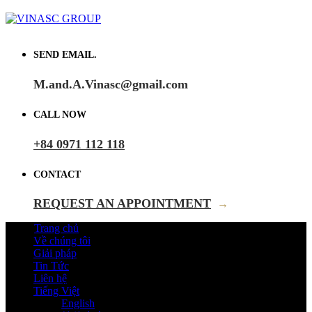
SEND EMAIL.
M.and.A.Vinasc@gmail.com
CALL NOW
+84 0971 112 118
CONTACT
REQUEST AN APPOINTMENT
→
Trang chủ
Về chúng tôi
Giải pháp
Tin Tức
Liên hệ
Tiếng Việt
English