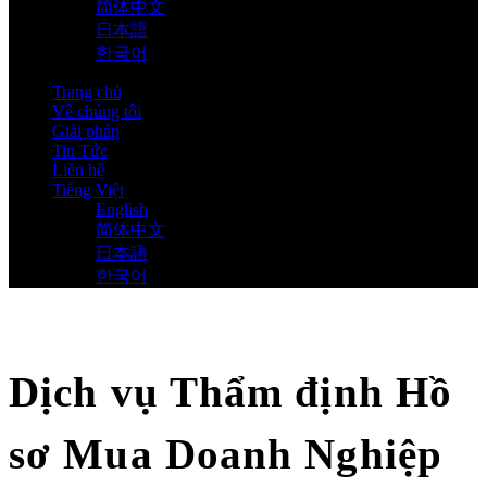
简体中文
日本語
한국어
Trang chủ
Về chúng tôi
Giải pháp
Tin Tức
Liên hệ
Tiếng Việt
English
简体中文
日本語
한국어
Dịch vụ Thẩm định Hồ
sơ Mua Doanh Nghiệp