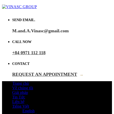
SEND EMAIL.
M.and.A.Vinasc@gmail.com
CALL NOW
+84 0971 112 118
CONTACT
REQUEST AN APPOINTMENT
→
Trang chủ
Về chúng tôi
Giải pháp
Tin Tức
Liên hệ
Tiếng Việt
English