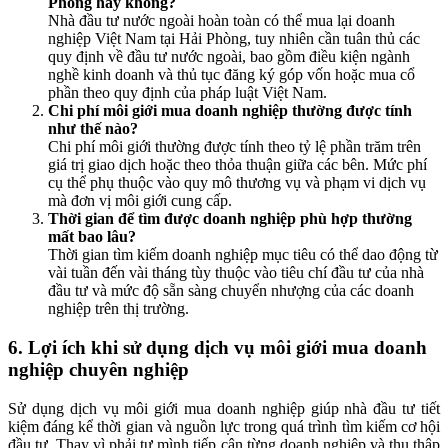
Phòng hay không?
Nhà đầu tư nước ngoài hoàn toàn có thể mua lại doanh
nghiệp Việt Nam tại Hải Phòng, tuy nhiên cần tuân thủ các
quy định về đầu tư nước ngoài, bao gồm điều kiện ngành
nghề kinh doanh và thủ tục đăng ký góp vốn hoặc mua cổ
phần theo quy định của pháp luật Việt Nam.
Chi phí môi giới mua doanh nghiệp thường được tính
như thế nào?
Chi phí môi giới thường được tính theo tỷ lệ phần trăm trên
giá trị giao dịch hoặc theo thỏa thuận giữa các bên. Mức phí
cụ thể phụ thuộc vào quy mô thương vụ và phạm vi dịch vụ
mà đơn vị môi giới cung cấp.
Thời gian để tìm được doanh nghiệp phù hợp thường
mất bao lâu?
Thời gian tìm kiếm doanh nghiệp mục tiêu có thể dao động từ
vài tuần đến vài tháng tùy thuộc vào tiêu chí đầu tư của nhà
đầu tư và mức độ sẵn sàng chuyển nhượng của các doanh
nghiệp trên thị trường.
6. Lợi ích khi sử dụng dịch vụ môi giới mua doanh
nghiệp chuyên nghiệp
Sử dụng dịch vụ môi giới mua doanh nghiệp giúp nhà đầu tư tiết
kiệm đáng kể thời gian và nguồn lực trong quá trình tìm kiếm cơ hội
đầu tư. Thay vì phải tự mình tiếp cận từng doanh nghiệp và thu thập