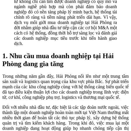
tư không chỉ cần tìm được doanh nghiệp có quy mô và
ngành nghề phù hợp mà còn phải đảm bảo doanh
nghiệp đó có nền tảng pháp lý minh bạch, hệ thống tài
chính rõ ràng và tiềm năng phát triển dài hạn. Vì vậy,
dịch vụ môi giới mua doanh nghiệp tại Hải Phòng ra
đời nhằm giúp nhà đầu tư tiếp cận các cơ hội M&A một
cách có hệ thống, đồng thời hỗ trợ sàng lọc và đánh giá
các doanh nghiệp mục tiêu trước khi tiến hành giao
dịch.
1. Nhu cầu mua doanh nghiệp tại Hải
Phòng đang gia tăng
Trong những năm gần đây, Hải Phòng nổi lên như một trung tâm
sản xuất và logistics quan trọng của khu vực phía Bắc. Sự phát triển
mạnh của các khu công nghiệp cùng với hệ thống cảng biển quốc tế
đã tạo điều kiện thuận lợi cho các doanh nghiệp trong lĩnh vực điện
tử, cơ khí, công nghiệp phụ trợ, logistics và thương mại quốc tế.
Đối với nhiều nhà đầu tư, đặc biệt là các tập đoàn nước ngoài, việc
thành lập một doanh nghiệp hoàn toàn mới tại Việt Nam thường mất
nhiều thời gian để hoàn tất các thủ tục pháp lý, xây dựng hệ thống
quản trị và tìm kiếm khách hàng. Trong khi đó, việc mua lại một
doanh nghiệp đang hoạt động giúp họ nhanh chóng tiếp cận thị