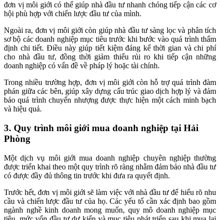
đơn vị môi giới có thể giúp nhà đầu tư nhanh chóng tiếp cận các cơ
hội phù hợp với chiến lược đầu tư của mình.
Ngoài ra, đơn vị môi giới còn giúp nhà đầu tư sàng lọc và phân tích
sơ bộ các doanh nghiệp mục tiêu trước khi bước vào quá trình thẩm
định chi tiết. Điều này giúp tiết kiệm đáng kể thời gian và chi phí
cho nhà đầu tư, đồng thời giảm thiểu rủi ro khi tiếp cận những
doanh nghiệp có vấn đề về pháp lý hoặc tài chính.
Trong nhiều trường hợp, đơn vị môi giới còn hỗ trợ quá trình đàm
phán giữa các bên, giúp xây dựng cấu trúc giao dịch hợp lý và đảm
bảo quá trình chuyển nhượng được thực hiện một cách minh bạch
và hiệu quả.
3. Quy trình môi giới mua doanh nghiệp tại Hải
Phòng
Một dịch vụ môi giới mua doanh nghiệp chuyên nghiệp thường
được triển khai theo một quy trình rõ ràng nhằm đảm bảo nhà đầu tư
có được đầy đủ thông tin trước khi đưa ra quyết định.
Trước hết, đơn vị môi giới sẽ làm việc với nhà đầu tư để hiểu rõ nhu
cầu và chiến lược đầu tư của họ. Các yếu tố cần xác định bao gồm
ngành nghề kinh doanh mong muốn, quy mô doanh nghiệp mục
tiêu, mức vốn đầu tư dự kiến và mục tiêu phát triển sau khi mua lại