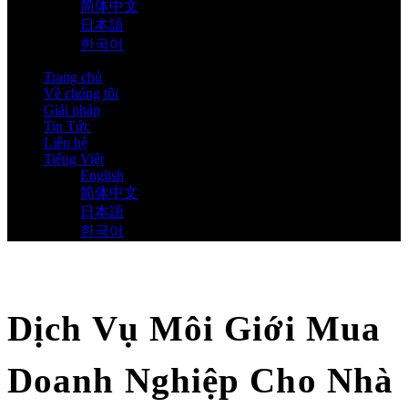
简体中文
日本語
한국어
Trang chủ
Về chúng tôi
Giải pháp
Tin Tức
Liên hệ
Tiếng Việt
English
简体中文
日本語
한국어
Dịch Vụ Môi Giới Mua
Doanh Nghiệp Cho Nhà