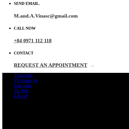
SEND EMAIL.
M.and.A.Vinasc@gmail.com
CALL NOW
+84 0971 112 118
CONTACT
REQUEST AN APPOINTMENT
→
Trang chủ
Về chúng tôi
Giải pháp
Tin Tức
Liên hệ