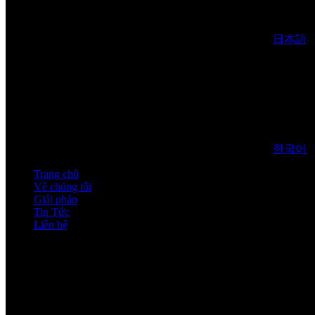
日本語
한국어
Trang chủ
Về chúng tôi
Giải pháp
Tin Tức
Liên hệ