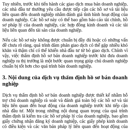
Tuy nhiên, trước khi tiến hành các giao dịch mua bán doanh nghiệp,
các nhà đầu tư thường yêu cầu được tiếp cận các hồ sơ và tài liệu
liên quan đến doanh nghiệp nhằm đánh giá tình hình hoạt động của
doanh nghiệp. Các hồ sơ này có thể bao gồm báo cáo tài chính, hồ
sơ pháp lý của doanh nghiệp, các hợp đồng kinh doanh và các tài
liệu liên quan đến tài sản của doanh nghiệp.
Nếu các hồ sơ này không được chuẩn bị đầy đủ hoặc có những vấn
đề chưa rõ ràng, quá trình đàm phán giao dịch có thể gặp nhiều khó
khăn và thậm chí có thể khiến nhà đầu tư từ bỏ giao dịch. Chính vì
vậy, việc thẩm định hồ sơ bán doanh nghiệp trước khi đưa doanh
nghiệp ra thị trường là một bước quan trọng giúp chủ doanh nghiệp
chuẩn bị tốt hơn cho quá trình bán doanh nghiệp.
3. Nội dung của dịch vụ thẩm định hồ sơ bán doanh
nghiệp
Dịch vụ thẩm định hồ sơ bán doanh nghiệp được thiết kế nhằm hỗ
trợ chủ doanh nghiệp rà soát và đánh giá toàn bộ các hồ sơ và tài
liệu liên quan đến hoạt động của doanh nghiệp trước khi tiếp cận
nhà đầu tư. Một trong những nội dung quan trọng của quá trình
thẩm định là kiểm tra các hồ sơ pháp lý của doanh nghiệp, bao gồm
giấy chứng nhận đăng ký doanh nghiệp, các giấy phép kinh doanh
có điều kiện và các văn bản pháp lý liên quan đến hoạt động của