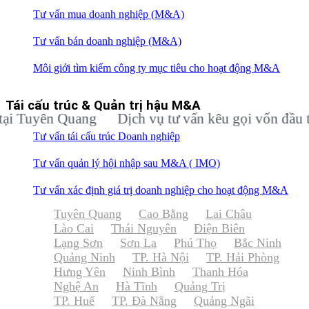
Tư vấn mua doanh nghiệp (M&A)
Tư vấn bán doanh nghiệp (M&A)
Môi giới tìm kiếm công ty mục tiêu cho hoạt động M&A
Tái cấu trúc & Quản trị hậu M&A
Tuyên Quang
Dịch vụ tư vấn kêu gọi vốn đầu tư c
Tư vấn tái cấu trúc Doanh nghiệp
Tư vấn quản lý hội nhập sau M&A ( IMO)
Tư vấn xác định giá trị doanh nghiệp cho hoạt động M&A
Tuyên Quang
Cao Bằng
Lai Châu
Lào Cai
Thái Nguyên
Điện Biên
Lạng Sơn
Sơn La
Phú Thọ
Bắc Ninh
Quảng Ninh
TP. Hà Nội
TP. Hải Phòng
Hưng Yên
Ninh Bình
Thanh Hóa
Nghệ An
Hà Tĩnh
Quảng Trị
TP. Huế
TP. Đà Nẵng
Quảng Ngãi