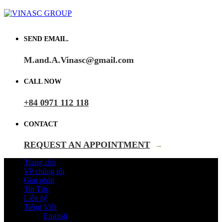
SEND EMAIL.
M.and.A.Vinasc@gmail.com
CALL NOW
+84 0971 112 118
CONTACT
REQUEST AN APPOINTMENT
→
Trang chủ
Về chúng tôi
Giải pháp
Tin Tức
Liên hệ
Tiếng Việt
English