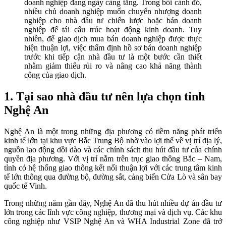
doanh nghiệp đang ngày càng tăng. Trong bối cảnh đó,
nhiều chủ doanh nghiệp muốn chuyển nhượng doanh
nghiệp cho nhà đầu tư chiến lược hoặc bán doanh
nghiệp để tái cấu trúc hoạt động kinh doanh. Tuy
nhiên, để giao dịch mua bán doanh nghiệp được thực
hiện thuận lợi, việc thẩm định hồ sơ bán doanh nghiệp
trước khi tiếp cận nhà đầu tư là một bước cần thiết
nhằm giảm thiểu rủi ro và nâng cao khả năng thành
công của giao dịch.
1. Tại sao nhà đầu tư nên lựa chọn tỉnh
Nghệ An
Nghệ An là một trong những địa phương có tiềm năng phát triển
kinh tế lớn tại khu vực Bắc Trung Bộ nhờ vào lợi thế về vị trí địa lý,
nguồn lao động dồi dào và các chính sách thu hút đầu tư của chính
quyền địa phương. Với vị trí nằm trên trục giao thông Bắc – Nam,
tỉnh có hệ thống giao thông kết nối thuận lợi với các trung tâm kinh
tế lớn thông qua đường bộ, đường sắt, cảng biển Cửa Lò và sân bay
quốc tế Vinh.
Trong những năm gần đây, Nghệ An đã thu hút nhiều dự án đầu tư
lớn trong các lĩnh vực công nghiệp, thương mại và dịch vụ. Các khu
công nghiệp như VSIP Nghệ An và WHA Industrial Zone đã trở