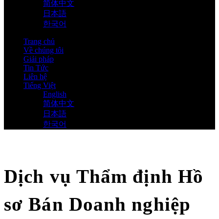
简体中文
日本語
한국어
Trang chủ
Về chúng tôi
Giải pháp
Tin Tức
Liên hệ
Tiếng Việt
English
简体中文
日本語
한국어
Dịch vụ Thẩm định Hồ
sơ Bán Doanh nghiệp