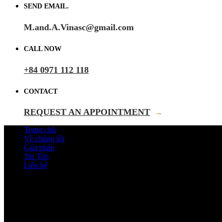
SEND EMAIL.
M.and.A.Vinasc@gmail.com
CALL NOW
+84 0971 112 118
CONTACT
REQUEST AN APPOINTMENT
→
Trang chủ
Về chúng tôi
Giải pháp
Tin Tức
Liên hệ