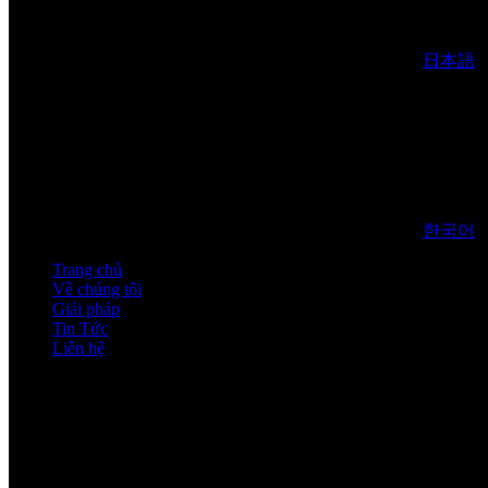
日本語
한국어
Trang chủ
Về chúng tôi
Giải pháp
Tin Tức
Liên hệ