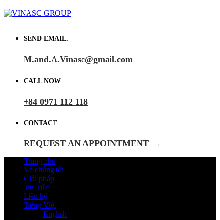
SEND EMAIL.
M.and.A.Vinasc@gmail.com
CALL NOW
+84 0971 112 118
CONTACT
REQUEST AN APPOINTMENT
→
Trang chủ
Về chúng tôi
Giải pháp
Tin Tức
Liên hệ
Tiếng Việt
English