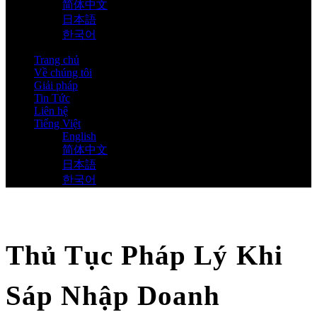
简体中文
日本語
한국어
Trang chủ
Về chúng tôi
Giải pháp
Tin Tức
Liên hệ
Tiếng Việt
English
简体中文
日本語
한국어
Thủ Tục Pháp Lý Khi
Sáp Nhập Doanh