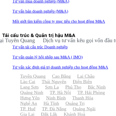
Tư vấn mua doanh nghiệp (M&A)
Tư vấn bán doanh nghiệp (M&A)
Môi giới tìm kiếm công ty mục tiêu cho hoạt động M&A
Tái cấu trúc & Quản trị hậu M&A
uyên Quang
Dịch vụ tư vấn kêu gọi vốn đầu tư ch
Tư vấn tái cấu trúc Doanh nghiệp
Tư vấn quản lý hội nhập sau M&A ( IMO)
Tư vấn xác định giá trị doanh nghiệp cho hoạt động M&A
Tuyên Quang
Cao Bằng
Lai Châu
Lào Cai
Thái Nguyên
Điện Biên
Lạng Sơn
Sơn La
Phú Thọ
Bắc Ninh
Quảng Ninh
TP. Hà Nội
TP. Hải Phòng
Hưng Yên
Ninh Bình
Thanh Hóa
Nghệ An
Hà Tĩnh
Quảng Trị
TP. Huế
TP. Đà Nẵng
Quảng Ngãi
Gia Lai
Đắk Lắk
Khánh Hoà