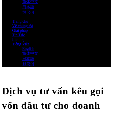
简体中文
日本語
한국어
Trang chủ
Về chúng tôi
Giải pháp
Tin Tức
Liên hệ
Tiếng Việt
English
简体中文
日本語
한국어
Dịch vụ tư vấn kêu gọi
vốn đầu tư cho doanh