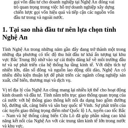
gọi vốn đầu tư cho doanh nghiệp tại Nghệ An đóng vai
trò quan trọng trong việc hỗ trợ doanh nghiệp xây dựng
chiến lược gọi vốn hiệu quả và tiếp cận các nguồn vốn
đầu tư trong và ngoài nước.
1. Tại sao nhà đầu tư nên lựa chọn tỉnh
Nghệ An
Tỉnh Nghệ An trong những năm gần đây đang trở thành một trong
những địa phương có tốc độ thu hút đầu tư khá ấn tượng tại khu
vực Bắc Trung Bộ nhờ vào sự cải thiện đáng kể về môi trường đầu
tư và sự phát triển của hệ thống hạ tầng kinh tế. Với diện tích tự
nhiên lớn, dân số đông và nguồn lao động dồi dào, Nghệ An có
nhiều điều kiện thuận lợi để phát triển các ngành công nghiệp sản
xuất, chế biến, thương mại và dịch vụ.
Vị trí địa lý của Nghệ An cũng mang lại nhiều lợi thế cho hoạt động
kinh doanh và đầu tư. Tỉnh nằm trên trục giao thông quan trọng của
cả nước với hệ thống giao thông kết nối đa dạng bao gồm đường
bộ, đường sắt, cảng biển và sân bay quốc tế Vinh. Sự phát triển của
các tuyến giao thông trọng điểm như Quốc lộ 1A, tuyến cao tốc Bắc
– Nam và hệ thống cảng biển Cửa Lò đã góp phần nâng cao khả
năng kết nối của Nghệ An với các trung tâm kinh tế lớn trong nước
và khu vực.