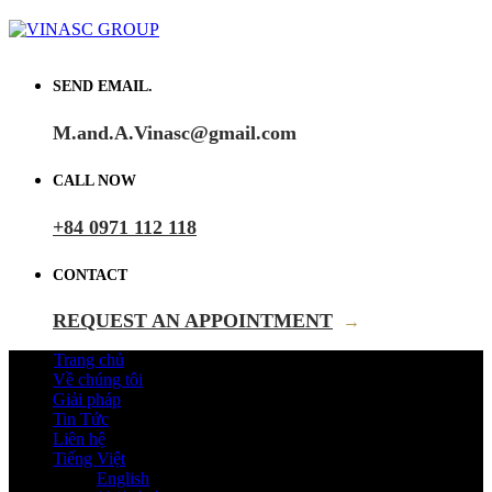
SEND EMAIL.
M.and.A.Vinasc@gmail.com
CALL NOW
+84 0971 112 118
CONTACT
REQUEST AN APPOINTMENT
→
Trang chủ
Về chúng tôi
Giải pháp
Tin Tức
Liên hệ
Tiếng Việt
English