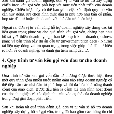
Sau khi đánh giá doanh nghiệp, đơn vị tư vấn sẽ hỗ trợ xây dựng
chiến lược kêu gọi vốn phù hợp với mục tiêu phát triển của doanh
nghiệp. Chiến lược này có thể bao gồm việc xác định quy mô vốn
cần huy động, lựa chọn hình thức đầu tư phù hợp như bán cổ phần,
hợp tác đầu tư hoặc liên doanh với nhà đầu tư chiến lược.
Ngoài ra, đơn vị tư vấn cũng hỗ trợ doanh nghiệp xây dựng các tài
liệu quan trọng phục vụ cho quá trình kêu gọi vốn, chẳng hạn như
hồ sơ giới thiệu doanh nghiệp, bản kế hoạch kinh doanh (business
plan) và bản trình bày dự án đầu tư (investment pitch deck). Những
tài liệu này đóng vai trò quan trọng trong việc giúp nhà đầu tư hiểu
rõ hơn về doanh nghiệp và đánh giá tiềm năng đầu tư.
4. Quy trình tư vấn kêu gọi vốn đầu tư cho doanh
nghiệp
Quá trình tư vấn kêu gọi vốn đầu tư thường được thực hiện theo
một quy trình gồm nhiều bước nhằm đảm bảo rằng doanh nghiệp có
thể tiếp cận các nhà đầu tư phù hợp và tối đa hóa khả năng thành
công của giao dịch. Bước đầu tiên là đánh giá tình hình hoạt động
của doanh nghiệp và xác định nhu cầu vốn cụ thể của doanh nghiệp
trong từng giai đoạn phát triển.
Sau khi hoàn tất quá trình đánh giá, đơn vị tư vấn sẽ hỗ trợ doanh
nghiệp xây dựng hồ sơ gọi vốn, trong đó bao gồm các thông tin chi