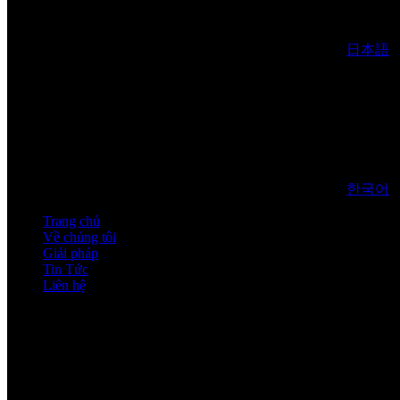
日本語
한국어
Trang chủ
Về chúng tôi
Giải pháp
Tin Tức
Liên hệ