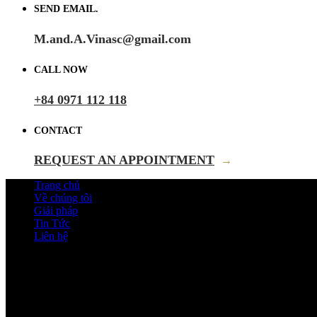
SEND EMAIL.
M.and.A.Vinasc@gmail.com
CALL NOW
+84 0971 112 118
CONTACT
REQUEST AN APPOINTMENT
→
Trang chủ
Về chúng tôi
Giải pháp
Tin Tức
Liên hệ