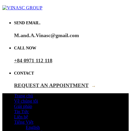
SEND EMAIL.
M.and.A.Vinasc@gmail.com
CALL NOW
+84 0971 112 118
CONTACT
REQUEST AN APPOINTMENT
→
Trang chủ
Về chúng tôi
Giải pháp
Tin Tức
Liên hệ
Tiếng Việt
English