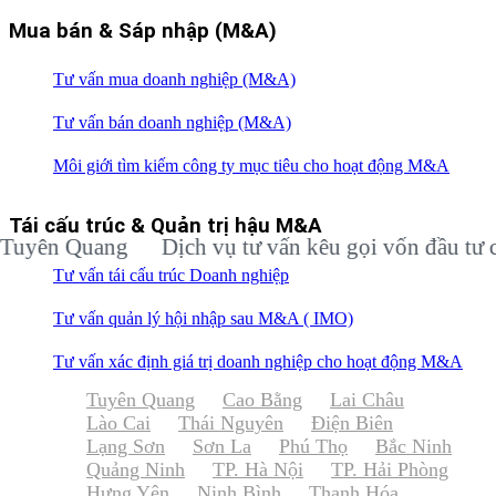
Mua bán & Sáp nhập (M&A)
Tư vấn mua doanh nghiệp (M&A)
Tư vấn bán doanh nghiệp (M&A)
Môi giới tìm kiếm công ty mục tiêu cho hoạt động M&A
Tái cấu trúc & Quản trị hậu M&A
n Quang
Dịch vụ tư vấn kêu gọi vốn đầu tư cho d
Tư vấn tái cấu trúc Doanh nghiệp
Tư vấn quản lý hội nhập sau M&A ( IMO)
Tư vấn xác định giá trị doanh nghiệp cho hoạt động M&A
Tuyên Quang
Cao Bằng
Lai Châu
Lào Cai
Thái Nguyên
Điện Biên
Lạng Sơn
Sơn La
Phú Thọ
Bắc Ninh
Quảng Ninh
TP. Hà Nội
TP. Hải Phòng
Hưng Yên
Ninh Bình
Thanh Hóa