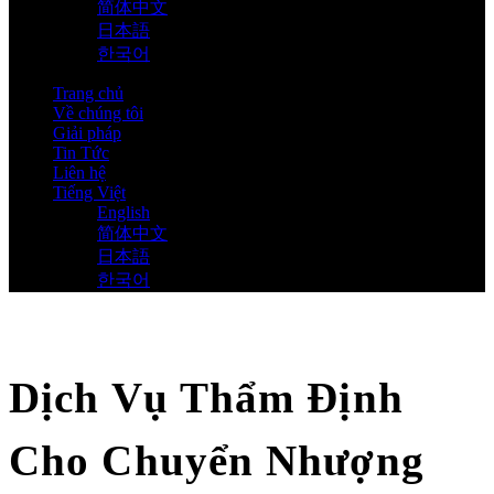
简体中文
日本語
한국어
Trang chủ
Về chúng tôi
Giải pháp
Tin Tức
Liên hệ
Tiếng Việt
English
简体中文
日本語
한국어
Dịch Vụ Thẩm Định
Cho Chuyển Nhượng