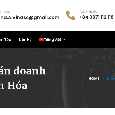
CALL NOW
 EMAIL.
+84 0971 112 118
and.A.Vinasc@gmail.com
in Tức
Liên Hệ
Tiếng Việt
bán doanh
HOME
DỊC
h Hóa