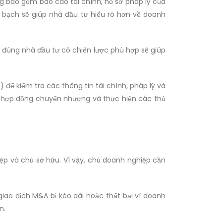
ng bao gồm báo cáo tài chính, hồ sơ pháp lý của
h bạch sẽ giúp nhà đầu tư hiểu rõ hơn về doanh
m đúng nhà đầu tư có chiến lược phù hợp sẽ giúp
để kiểm tra các thông tin tài chính, pháp lý và
t hợp đồng chuyển nhượng và thực hiện các thủ
ệp và chủ sở hữu. Vì vậy, chủ doanh nghiệp cần
iao dịch M&A bị kéo dài hoặc thất bại vì doanh
n.