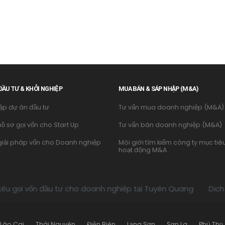
ĐẦU TƯ & KHỞI NGHIỆP
MUA BÁN & SÁP NHẬP (M&A)
lập dự án đầu tư
Tư vấn mua doanh nghiệp (M&A)
hồ sơ gọi vốn cho Start Up
Tư vấn bán doanh nghiệp (M&A)
giải pháp vốn cho Doanh nghiệp
Môi giới tìm kiếm công ty mục tiê
hoạt động M&A
đầu tư cho doanh nghiệp tại Tuyên Quang
Dịch vụ tư vấn m
Lào Cai
Thái Nguyên
Điện Biên
Lạng Sơn
Sơn La
Phú Thọ