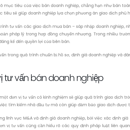
 rõ mục tiêu của việc bán doanh nghiệp, chẳng hạn như bán to
mục tiêu sẽ giúp doanh nghiệp lựa chọn phương án giao dịch phù 
rình tư vấn các giao dịch mua bán – sáp nhập doanh nghiệp, n
oản pháp lý trong hợp đồng chuyển nhượng. Trong nhiều trườn
đáng kể đến quyền lợi của bên bán.
ư vấn trong quá trình chuẩn bị hồ sơ, định giá doanh nghiệp và 
 vị tư vấn bán doanh nghiệp
 một đơn vị tư vấn có kinh nghiệm sẽ giúp quá trình giao dịch tr
 việc tìm kiếm nhà đầu tư mà còn giúp đảm bảo giao dịch được t
ng lĩnh vực M&A và định giá doanh nghiệp, bởi việc xác định giá
 đơn vị tư vấn cũng cần hiểu rõ các quy định pháp luật liên 