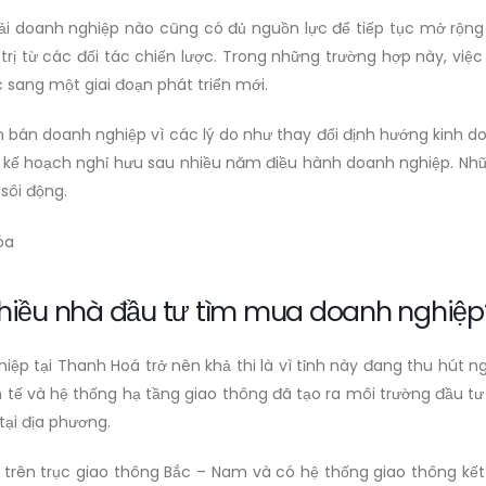
phải doanh nghiệp nào cũng có đủ nguồn lực để tiếp tục mở rộ
trị từ các đối tác chiến lược. Trong những trường hợp này, vi
 sang một giai đoạn phát triển mới.
n bán doanh nghiệp vì các lý do như thay đổi định hướng kinh 
o kế hoạch nghỉ hưu sau nhiều năm điều hành doanh nghiệp. Nh
sôi động.
 nhiều nhà đầu tư tìm mua doanh nghiệp
iệp tại Thanh Hoá trở nên khả thi là vì tỉnh này đang thu hút 
h tế và hệ thống hạ tầng giao thông đã tạo ra môi trường đầu tư
tại địa phương.
nằm trên trục giao thông Bắc – Nam và có hệ thống giao thông kết 