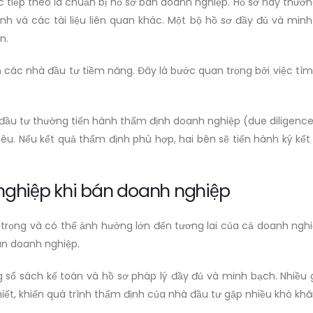
ớc tiếp theo là chuẩn bị hồ sơ bán doanh nghiệp. Hồ sơ này thườ
nh và các tài liệu liên quan khác. Một bộ hồ sơ đầy đủ và min
n.
n các nhà đầu tư tiềm năng. Đây là bước quan trọng bởi việc tì
 đầu tư thường tiến hành thẩm định doanh nghiệp (due diligence) 
êu. Nếu kết quả thẩm định phù hợp, hai bên sẽ tiến hành ký kế
 nghiệp khi bán doanh nghiệp
trọng và có thể ảnh hưởng lớn đến tương lai của cả doanh nghi
bán doanh nghiệp.
 sổ sách kế toán và hồ sơ pháp lý đầy đủ và minh bạch. Nhiều g
hiết, khiến quá trình thẩm định của nhà đầu tư gặp nhiều khó khă