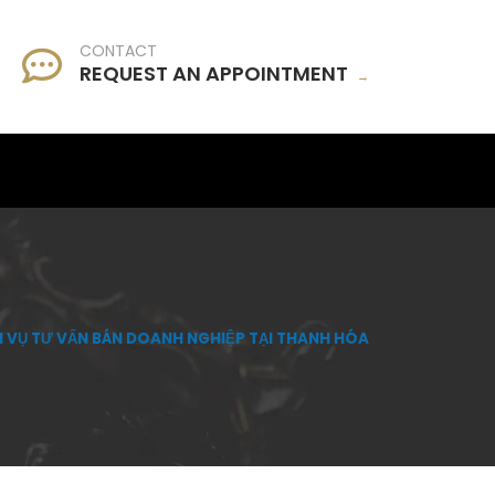
CONTACT
REQUEST AN APPOINTMENT
→
H VỤ TƯ VẤN BÁN DOANH NGHIỆP TẠI THANH HÓA