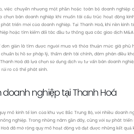
ệp, việc chuyển nhượng một phần hoặc toàn bộ doanh nghiệp c
a chọn bán doanh nghiệp khi muốn tái cấu trúc hoạt động kinh
 phát triển mới của doanh nghiệp. Tại Thanh Hoá, khi nền kinh
hiệp hoặc tìm kiếm đối tác đầu tư thông qua các giao dịch M&A
 đơn giản là tìm được người mua và thỏa thuận mức giá phù hợ
 chuẩn bị hồ sơ pháp lý, thẩm định tài chính, đàm phán điều kh
tại Thanh Hoá đã lựa chọn sử dụng dịch vụ tư vấn bán doanh ng
ủi ro có thể phát sinh.
n doanh nghiệp tại Thanh Hoá
y mô kinh tế lớn của khu vực Bắc Trung Bộ, với nhiều doanh ng
à nông nghiệp. Trong những năm gần đây, cùng với sự phát triể
h Hoá đã mở rộng quy mô hoạt động và đạt được những kết quả 