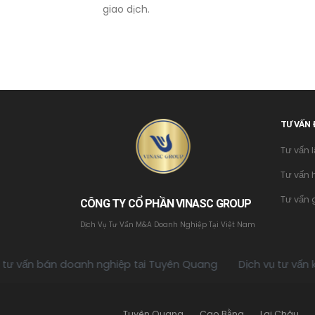
giao dịch.
TƯ VẤN 
Tư vấn 
Tư vấn 
Tư vấn 
CÔNG TY CỔ PHẦN VINASC GROUP
Dịch Vụ Tư Vấn M&A Doanh Nghiệp Tại Việt Nam
doanh nghiệp tại Tuyên Quang
Dịch vụ tư vấn kêu gọi vốn 
Tuyên Quang
Cao Bằng
Lai Châu