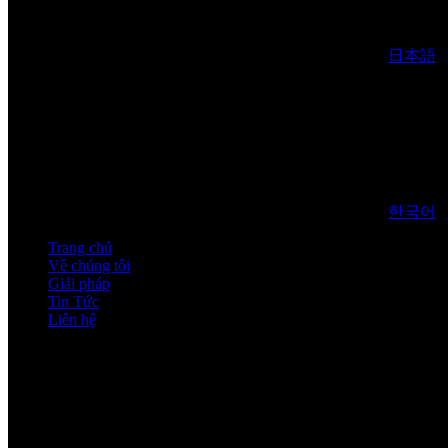
日本語
한국어
Trang chủ
Về chúng tôi
Giải pháp
Tin Tức
Liên hệ