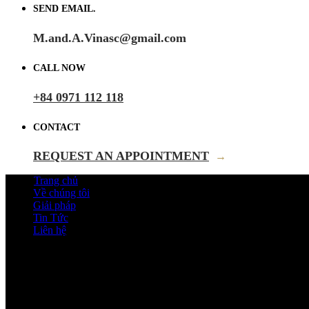
SEND EMAIL.
M.and.A.Vinasc@gmail.com
CALL NOW
+84 0971 112 118
CONTACT
REQUEST AN APPOINTMENT
→
Trang chủ
Về chúng tôi
Giải pháp
Tin Tức
Liên hệ