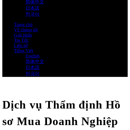
简体中文
日本語
한국어
Trang chủ
Về chúng tôi
Giải pháp
Tin Tức
Liên hệ
Tiếng Việt
English
简体中文
日本語
한국어
Dịch vụ Thẩm định Hồ
sơ Mua Doanh Nghiệp