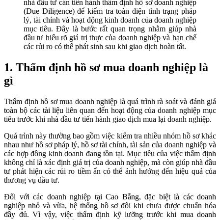
nhà đầu tư cần tiến hành thẩm định hồ sơ doanh nghiệp
(Due Diligence) để kiểm tra toàn diện tình trạng pháp
lý, tài chính và hoạt động kinh doanh của doanh nghiệp
mục tiêu. Đây là bước rất quan trọng nhằm giúp nhà
đầu tư hiểu rõ giá trị thực của doanh nghiệp và hạn chế
các rủi ro có thể phát sinh sau khi giao dịch hoàn tất.
1. Thẩm định hồ sơ mua doanh nghiệp là
gì
Thẩm định hồ sơ mua doanh nghiệp là quá trình rà soát và đánh giá
toàn bộ các tài liệu liên quan đến hoạt động của doanh nghiệp mục
tiêu trước khi nhà đầu tư tiến hành giao dịch mua lại doanh nghiệp.
Quá trình này thường bao gồm việc kiểm tra nhiều nhóm hồ sơ khác
nhau như hồ sơ pháp lý, hồ sơ tài chính, tài sản của doanh nghiệp và
các hợp đồng kinh doanh đang tồn tại. Mục tiêu của việc thẩm định
không chỉ là xác định giá trị của doanh nghiệp, mà còn giúp nhà đầu
tư phát hiện các rủi ro tiềm ẩn có thể ảnh hưởng đến hiệu quả của
thương vụ đầu tư.
Đối với các doanh nghiệp tại Cao Bằng, đặc biệt là các doanh
nghiệp nhỏ và vừa, hệ thống hồ sơ đôi khi chưa được chuẩn hóa
đầy đủ. Vì vậy, việc thẩm định kỹ lưỡng trước khi mua doanh