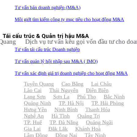
Tư vấn bán doanh nghiệp (M&A)
Môi giới tìm kiếm công ty mục tiêu cho hoạt động M&A
Tái cấu trúc & Quản trị hậu M&A
g
Dịch vụ tư vấn kêu gọi vốn đầu tư cho doanh n
Tư vấn tái cấu trúc Doanh nghiệp
Tư vấn quản lý hội nhập sau M&A ( IMO)
Tư vấn xác định giá trị doanh nghiệp cho hoạt động M&A
Tuyên Quang
Cao Bằng
Lai Châu
Lào Cai
Thái Nguyên
Điện Biên
Lạng Sơn
Sơn La
Phú Thọ
Bắc Ninh
Quảng Ninh
TP. Hà Nội
TP. Hải Phòng
Hưng Yên
Ninh Bình
Thanh Hóa
Nghệ An
Hà Tĩnh
Quảng Trị
TP. Huế
TP. Đà Nẵng
Quảng Ngãi
Gia Lai
Đắk Lắk
Khánh Hoà
Lâm Đồng
Đồng Nai
Tây Ninh