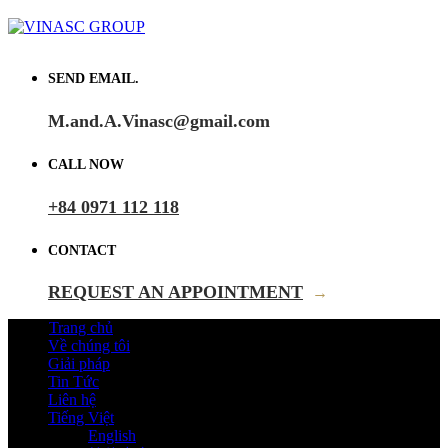
SEND EMAIL.
M.and.A.Vinasc@gmail.com
CALL NOW
+84 0971 112 118
CONTACT
REQUEST AN APPOINTMENT
→
Trang chủ
Về chúng tôi
Giải pháp
Tin Tức
Liên hệ
Tiếng Việt
English