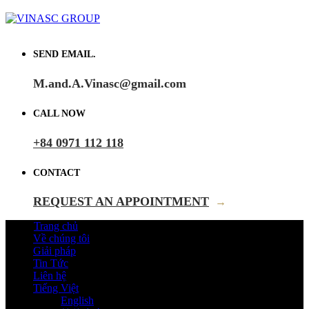
SEND EMAIL.
M.and.A.Vinasc@gmail.com
CALL NOW
+84 0971 112 118
CONTACT
REQUEST AN APPOINTMENT
→
Trang chủ
Về chúng tôi
Giải pháp
Tin Tức
Liên hệ
Tiếng Việt
English