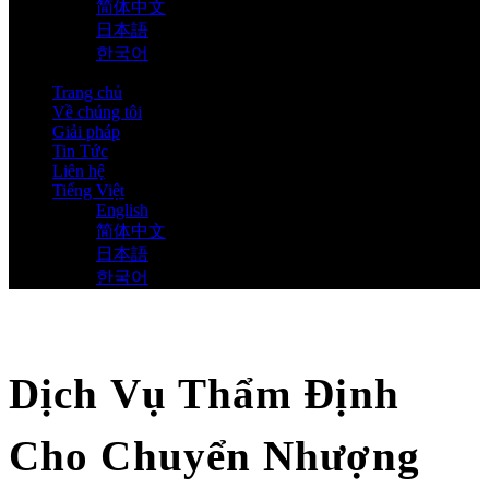
简体中文
日本語
한국어
Trang chủ
Về chúng tôi
Giải pháp
Tin Tức
Liên hệ
Tiếng Việt
English
简体中文
日本語
한국어
Dịch Vụ Thẩm Định
Cho Chuyển Nhượng