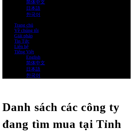
简体中文
日本語
한국어
Trang chủ
Về chúng tôi
Giải pháp
Tin Tức
Liên hệ
Tiếng Việt
English
简体中文
日本語
한국어
Danh sách các công ty
đang tìm mua tại Tỉnh