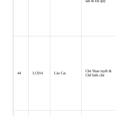
sản & Đá quý
Chè Shan tuyết &
44
LC014
Lào Cai
Chế biến chè