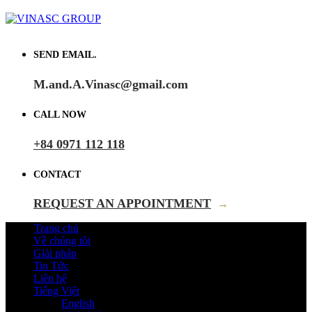
SEND EMAIL.
M.and.A.Vinasc@gmail.com
CALL NOW
+84 0971 112 118
CONTACT
REQUEST AN APPOINTMENT
→
Trang chủ
Về chúng tôi
Giải pháp
Tin Tức
Liên hệ
Tiếng Việt
English