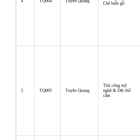
4
TQ004
Tuyên Quang
Chế biến gỗ
Thủ công mỹ
5
TQ005
Tuyên Quang
nghệ & Dệt thổ
cẩm