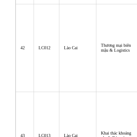
Thương mại biên
42
LC012
Lào Cai
mậu & Logistics
Khai thác khoáng
43
LC013
Lào Cai