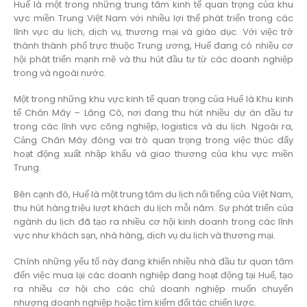
Huế là một trong những trung tâm kinh tế quan trọng của khu
vực miền Trung Việt Nam với nhiều lợi thế phát triển trong các
lĩnh vực du lịch, dịch vụ, thương mại và giáo dục. Với việc trở
thành thành phố trực thuộc Trung ương, Huế đang có nhiều cơ
hội phát triển mạnh mẽ và thu hút đầu tư từ các doanh nghiệp
trong và ngoài nước.
Một trong những khu vực kinh tế quan trọng của Huế là Khu kinh
tế Chân Mây – Lăng Cô, nơi đang thu hút nhiều dự án đầu tư
trong các lĩnh vực công nghiệp, logistics và du lịch. Ngoài ra,
Cảng Chân Mây đóng vai trò quan trọng trong việc thúc đẩy
hoạt động xuất nhập khẩu và giao thương của khu vực miền
Trung.
Bên cạnh đó, Huế là một trung tâm du lịch nổi tiếng của Việt Nam,
thu hút hàng triệu lượt khách du lịch mỗi năm. Sự phát triển của
ngành du lịch đã tạo ra nhiều cơ hội kinh doanh trong các lĩnh
vực như khách sạn, nhà hàng, dịch vụ du lịch và thương mại.
Chính những yếu tố này đang khiến nhiều nhà đầu tư quan tâm
đến việc mua lại các doanh nghiệp đang hoạt động tại Huế, tạo
ra nhiều cơ hội cho các chủ doanh nghiệp muốn chuyển
nhượng doanh nghiệp hoặc tìm kiếm đối tác chiến lược.