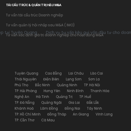
TÁI CẤU TRÚC & QUẢN TRỊ HẬU M&A
Tư vấn tái cấu trúc Doanh nghiệp
Tư vấn quản lý hội nhập sau M&A ( IMO)
Tuyên Quang
Dịch vụ tư vấn kêu gọi vốn đầu tư cho doanh nghi
Tư vấn xác định giá trị doanh nghiệp cho hoạt động M&A
Tuyên Quang
Cao Bằng
Lai Châu
Lào Cai
Thái Nguyên
Điện Biên
Lạng Sơn
Sơn La
Phú Thọ
Bắc Ninh
Quảng Ninh
TP. Hà Nội
TP. Hải Phòng
Hưng Yên
Ninh Bình
Thanh Hóa
Nghệ An
Hà Tĩnh
Quảng Trị
TP. Huế
TP. Đà Nẵng
Quảng Ngãi
Gia Lai
Đắk Lắk
Khánh Hoà
Lâm Đồng
Đồng Nai
Tây Ninh
TP. Hồ Chí Minh
Đồng Tháp
An Giang
Vĩnh Long
TP. Cần Thơ
Cà Mau