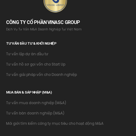
CÔNG TY CỔ PHẦN VINASC GROUP
Dịch Vụ Tư Vấn M&A Doanh Nghiệp Tại Việt Nam
TƯ VẤN ĐẦU TƯ & KHỞI NGHIỆP
Tư vấn lập dự án đầu tư
Tư vấn hồ sơ gọi vốn cho Start Up
Tư vấn giải pháp vốn cho Doanh nghiệp
MUA BÁN & SÁP NHẬP (M&A)
Tư vấn mua doanh nghiệp (M&A)
Tư vấn bán doanh nghiệp (M&A)
Môi giới tìm kiếm công ty mục tiêu cho hoạt động M&A