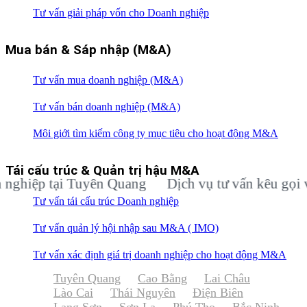
Tư vấn giải pháp vốn cho Doanh nghiệp
Mua bán & Sáp nhập (M&A)
Tư vấn mua doanh nghiệp (M&A)
Tư vấn bán doanh nghiệp (M&A)
Môi giới tìm kiếm công ty mục tiêu cho hoạt động M&A
Tái cấu trúc & Quản trị hậu M&A
ệp tại Tuyên Quang
Dịch vụ tư vấn kêu gọi vốn đ
Tư vấn tái cấu trúc Doanh nghiệp
Tư vấn quản lý hội nhập sau M&A ( IMO)
Tư vấn xác định giá trị doanh nghiệp cho hoạt động M&A
Tuyên Quang
Cao Bằng
Lai Châu
Lào Cai
Thái Nguyên
Điện Biên
Lạng Sơn
Sơn La
Phú Thọ
Bắc Ninh