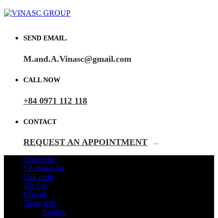
SEND EMAIL.
M.and.A.Vinasc@gmail.com
CALL NOW
+84 0971 112 118
CONTACT
REQUEST AN APPOINTMENT
→
Trang chủ
Về chúng tôi
Giải pháp
Tin Tức
Liên hệ
Tiếng Việt
English