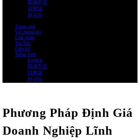
简体中文
日本語
한국어
Trang chủ
Về chúng tôi
Giải pháp
Tin Tức
Liên hệ
Tiếng Việt
English
简体中文
日本語
한국어
Phương Pháp Định Giá
Doanh Nghiệp Lĩnh