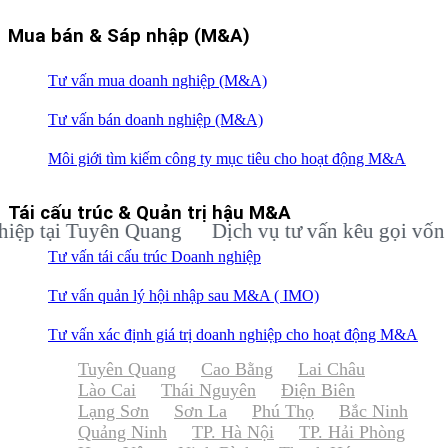
Mua bán & Sáp nhập (M&A)
Tư vấn mua doanh nghiệp (M&A)
Tư vấn bán doanh nghiệp (M&A)
Môi giới tìm kiếm công ty mục tiêu cho hoạt động M&A
Tái cấu trúc & Quản trị hậu M&A
tại Tuyên Quang
Dịch vụ tư vấn kêu gọi vốn đầu 
Tư vấn tái cấu trúc Doanh nghiệp
Tư vấn quản lý hội nhập sau M&A ( IMO)
Tư vấn xác định giá trị doanh nghiệp cho hoạt động M&A
Tuyên Quang
Cao Bằng
Lai Châu
Lào Cai
Thái Nguyên
Điện Biên
Lạng Sơn
Sơn La
Phú Thọ
Bắc Ninh
Quảng Ninh
TP. Hà Nội
TP. Hải Phòng