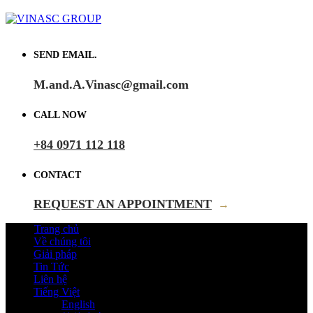
SEND EMAIL.
M.and.A.Vinasc@gmail.com
CALL NOW
+84 0971 112 118
CONTACT
REQUEST AN APPOINTMENT
→
Trang chủ
Về chúng tôi
Giải pháp
Tin Tức
Liên hệ
Tiếng Việt
English