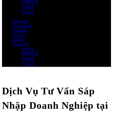
简体中文
日本語
한국어
Trang chủ
Về chúng tôi
Giải pháp
Tin Tức
Liên hệ
Tiếng Việt
English
简体中文
日本語
한국어
Dịch Vụ Tư Vấn Sáp
Nhập Doanh Nghiệp tại