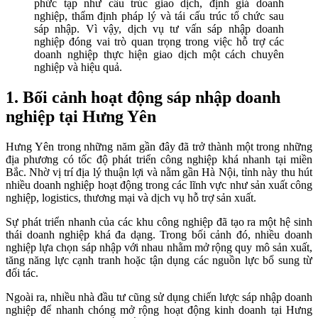
phức tạp như cấu trúc giao dịch, định giá doanh
nghiệp, thẩm định pháp lý và tái cấu trúc tổ chức sau
sáp nhập. Vì vậy, dịch vụ tư vấn sáp nhập doanh
nghiệp đóng vai trò quan trọng trong việc hỗ trợ các
doanh nghiệp thực hiện giao dịch một cách chuyên
nghiệp và hiệu quả.
1. Bối cảnh hoạt động sáp nhập doanh
nghiệp tại Hưng Yên
Hưng Yên trong những năm gần đây đã trở thành một trong những
địa phương có tốc độ phát triển công nghiệp khá nhanh tại miền
Bắc. Nhờ vị trí địa lý thuận lợi và nằm gần Hà Nội, tỉnh này thu hút
nhiều doanh nghiệp hoạt động trong các lĩnh vực như sản xuất công
nghiệp, logistics, thương mại và dịch vụ hỗ trợ sản xuất.
Sự phát triển nhanh của các khu công nghiệp đã tạo ra một hệ sinh
thái doanh nghiệp khá đa dạng. Trong bối cảnh đó, nhiều doanh
nghiệp lựa chọn sáp nhập với nhau nhằm mở rộng quy mô sản xuất,
tăng năng lực cạnh tranh hoặc tận dụng các nguồn lực bổ sung từ
đối tác.
Ngoài ra, nhiều nhà đầu tư cũng sử dụng chiến lược sáp nhập doanh
nghiệp để nhanh chóng mở rộng hoạt động kinh doanh tại Hưng