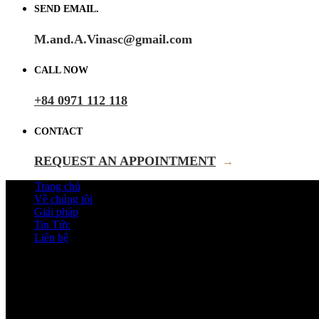
SEND EMAIL.
M.and.A.Vinasc@gmail.com
CALL NOW
+84 0971 112 118
CONTACT
REQUEST AN APPOINTMENT
→
Trang chủ
Về chúng tôi
Giải pháp
Tin Tức
Liên hệ