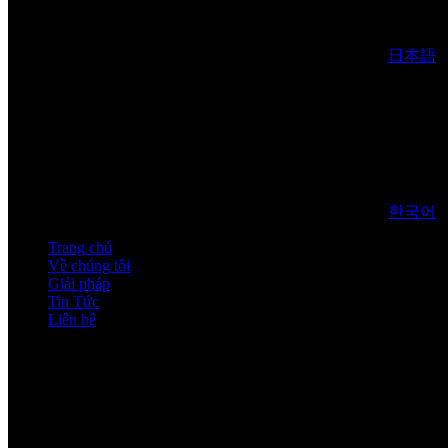
日本語
한국어
Trang chủ
Về chúng tôi
Giải pháp
Tin Tức
Liên hệ