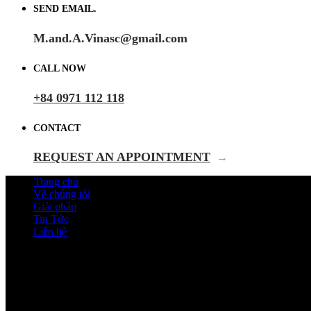
SEND EMAIL.
M.and.A.Vinasc@gmail.com
CALL NOW
+84 0971 112 118
CONTACT
REQUEST AN APPOINTMENT
→
Trang chủ
Về chúng tôi
Giải pháp
Tin Tức
Liên hệ