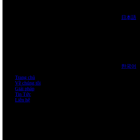
日本語
한국어
Trang chủ
Về chúng tôi
Giải pháp
Tin Tức
Liên hệ