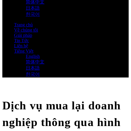
简体中文
日本語
한국어
Trang chủ
Về chúng tôi
Giải pháp
Tin Tức
Liên hệ
Tiếng Việt
English
简体中文
日本語
한국어
Dịch vụ mua lại doanh
nghiệp thông qua hình