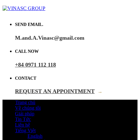
SEND EMAIL.
M.and.A.Vinasc@gmail.com
CALL NOW
+84 0971 112 118
CONTACT
REQUEST AN APPOINTMENT
→
Trang chủ
Về chúng tôi
Giải pháp
Tin Tức
Liên hệ
Tiếng Việt
English