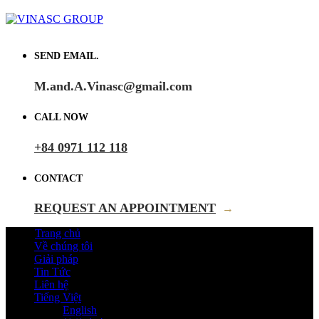
SEND EMAIL.
M.and.A.Vinasc@gmail.com
CALL NOW
+84 0971 112 118
CONTACT
REQUEST AN APPOINTMENT
→
Trang chủ
Về chúng tôi
Giải pháp
Tin Tức
Liên hệ
Tiếng Việt
English