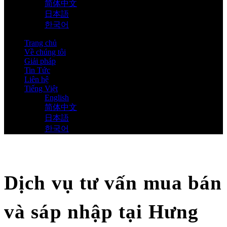
简体中文
日本語
한국어
Trang chủ
Về chúng tôi
Giải pháp
Tin Tức
Liên hệ
Tiếng Việt
English
简体中文
日本語
한국어
Dịch vụ tư vấn mua bán
và sáp nhập tại Hưng