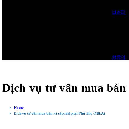
日本語
한국어
Dịch vụ tư vấn mua bán
Home
Dịch vụ tư vấn mua bán và sáp nhập tại Phú Thọ (M&A)