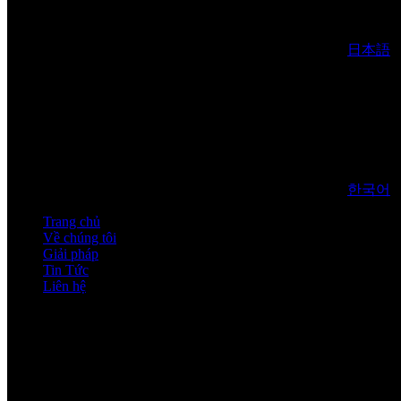
日本語
한국어
Trang chủ
Về chúng tôi
Giải pháp
Tin Tức
Liên hệ