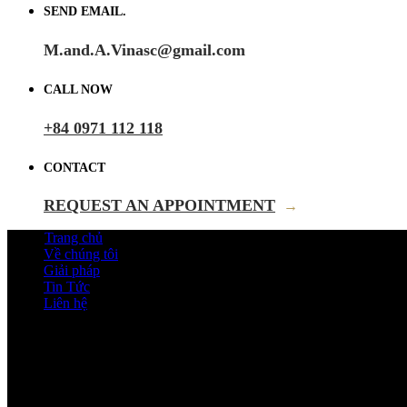
SEND EMAIL.
M.and.A.Vinasc@gmail.com
CALL NOW
+84 0971 112 118
CONTACT
REQUEST AN APPOINTMENT
→
Trang chủ
Về chúng tôi
Giải pháp
Tin Tức
Liên hệ