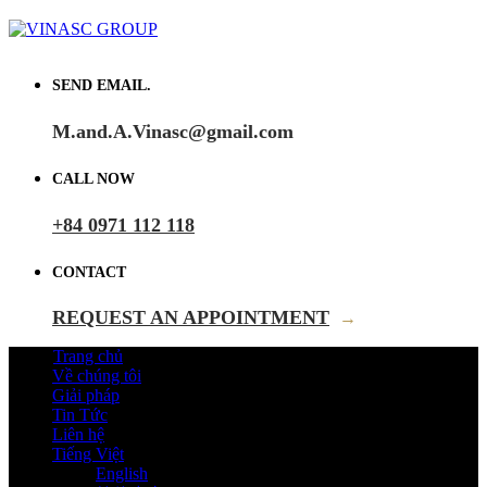
SEND EMAIL.
M.and.A.Vinasc@gmail.com
CALL NOW
+84 0971 112 118
CONTACT
REQUEST AN APPOINTMENT
→
Trang chủ
Về chúng tôi
Giải pháp
Tin Tức
Liên hệ
Tiếng Việt
English