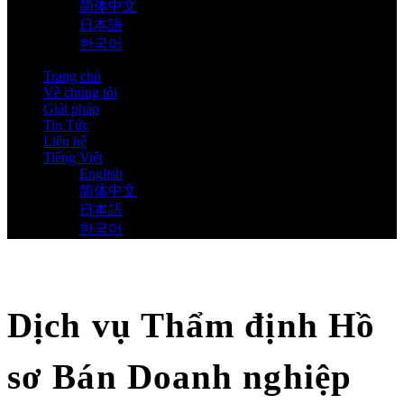
简体中文
日本語
한국어
Trang chủ
Về chúng tôi
Giải pháp
Tin Tức
Liên hệ
Tiếng Việt
English
简体中文
日本語
한국어
Dịch vụ Thẩm định Hồ
sơ Bán Doanh nghiệp