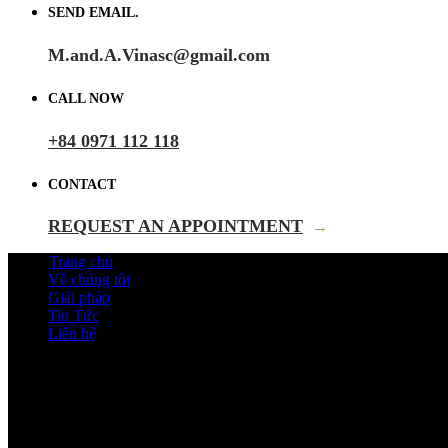
SEND EMAIL.
M.and.A.Vinasc@gmail.com
CALL NOW
+84 0971 112 118
CONTACT
REQUEST AN APPOINTMENT
→
Trang chủ
Về chúng tôi
Giải pháp
Tin Tức
Liên hệ