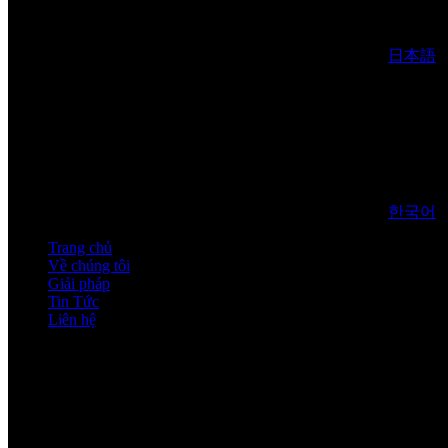
日本語
한국어
Trang chủ
Về chúng tôi
Giải pháp
Tin Tức
Liên hệ