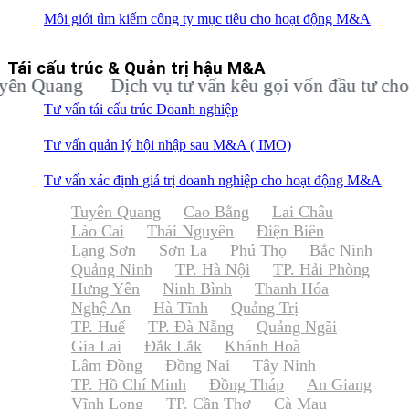
Môi giới tìm kiếm công ty mục tiêu cho hoạt động M&A
Tái cấu trúc & Quản trị hậu M&A
uang
Dịch vụ tư vấn kêu gọi vốn đầu tư cho doan
Tư vấn tái cấu trúc Doanh nghiệp
Tư vấn quản lý hội nhập sau M&A ( IMO)
Tư vấn xác định giá trị doanh nghiệp cho hoạt động M&A
Tuyên Quang
Cao Bằng
Lai Châu
Lào Cai
Thái Nguyên
Điện Biên
Lạng Sơn
Sơn La
Phú Thọ
Bắc Ninh
Quảng Ninh
TP. Hà Nội
TP. Hải Phòng
Hưng Yên
Ninh Bình
Thanh Hóa
Nghệ An
Hà Tĩnh
Quảng Trị
TP. Huế
TP. Đà Nẵng
Quảng Ngãi
Gia Lai
Đắk Lắk
Khánh Hoà
Lâm Đồng
Đồng Nai
Tây Ninh
TP. Hồ Chí Minh
Đồng Tháp
An Giang
Vĩnh Long
TP. Cần Thơ
Cà Mau