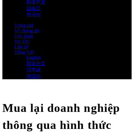
简体中文
日本語
한국어
Trang chủ
Về chúng tôi
Giải pháp
Tin Tức
Liên hệ
Tiếng Việt
English
简体中文
日本語
한국어
Mua lại doanh nghiệp
thông qua hình thức