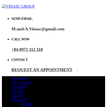
SEND EMAIL.
M.and.A.Vinasc@gmail.com
CALL NOW
+84 0971 112 118
CONTACT
REQUEST AN APPOINTMENT
→
Trang chủ
Về chúng tôi
Giải pháp
Tin Tức
Liên hệ
Tiếng Việt
English