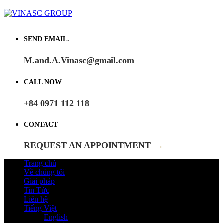
SEND EMAIL.
M.and.A.Vinasc@gmail.com
CALL NOW
+84 0971 112 118
CONTACT
REQUEST AN APPOINTMENT
→
Trang chủ
Về chúng tôi
Giải pháp
Tin Tức
Liên hệ
Tiếng Việt
English