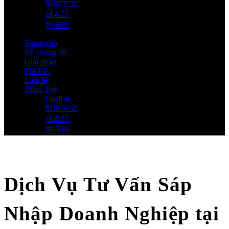
简体中文
日本語
한국어
Trang chủ
Về chúng tôi
Giải pháp
Tin Tức
Liên hệ
Tiếng Việt
English
简体中文
日本語
한국어
Dịch Vụ Tư Vấn Sáp
Nhập Doanh Nghiệp tại