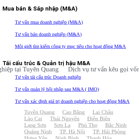
Mua bán & Sáp nhập (M&A)
Tư vấn mua doanh nghiệp (M&A)
Tư vấn bán doanh nghiệp (M&A)
Môi giới tìm kiếm công ty mục tiêu cho hoạt động M&A
Tái cấu trúc & Quản trị hậu M&A
ại Tuyên Quang
Dịch vụ tư vấn kêu gọi vốn đầu t
Tư vấn tái cấu trúc Doanh nghiệp
Tư vấn quản lý hội nhập sau M&A ( IMO)
Tư vấn xác định giá trị doanh nghiệp cho hoạt động M&A
Tuyên Quang
Cao Bằng
Lai Châu
Lào Cai
Thái Nguyên
Điện Biên
Lạng Sơn
Sơn La
Phú Thọ
Bắc Ninh
Quảng Ninh
TP. Hà Nội
TP. Hải Phòng
Hưng Yên
Ninh Bình
Thanh Hóa