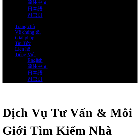
简体中文
日本語
한국어
Trang chủ
Về chúng tôi
Giải pháp
Tin Tức
Liên hệ
Tiếng Việt
English
简体中文
日本語
한국어
Dịch Vụ Tư Vấn & Môi
Giới Tìm Kiếm Nhà