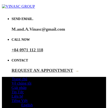
SEND EMAIL.
M.and.A.Vinasc@gmail.com
CALL NOW
+84 0971 112 118
CONTACT
REQUEST AN APPOINTMENT
→
Trang chủ
Về chúng tôi
Giải pháp
Tin Tức
Liên hệ
Tiếng Việt
English