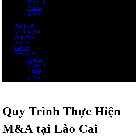
简体中文
日本語
한국어
Trang chủ
Về chúng tôi
Giải pháp
Tin Tức
Liên hệ
Tiếng Việt
English
简体中文
日本語
한국어
Quy Trình Thực Hiện
M&A tại Lào Cai