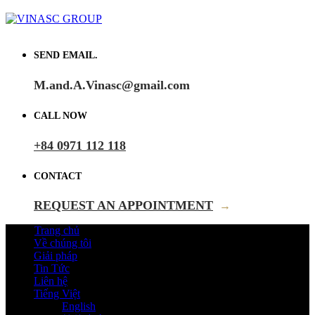
SEND EMAIL.
M.and.A.Vinasc@gmail.com
CALL NOW
+84 0971 112 118
CONTACT
REQUEST AN APPOINTMENT
→
Trang chủ
Về chúng tôi
Giải pháp
Tin Tức
Liên hệ
Tiếng Việt
English