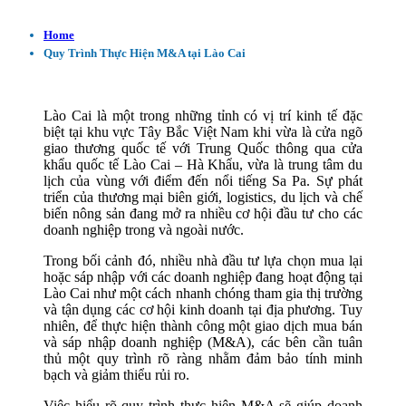
Home
Quy Trình Thực Hiện M&A tại Lào Cai
Lào Cai là một trong những tỉnh có vị trí kinh tế đặc
biệt tại khu vực Tây Bắc Việt Nam khi vừa là cửa ngõ
giao thương quốc tế với Trung Quốc thông qua cửa
khẩu quốc tế Lào Cai – Hà Khẩu, vừa là trung tâm du
lịch của vùng với điểm đến nổi tiếng Sa Pa. Sự phát
triển của thương mại biên giới, logistics, du lịch và chế
biến nông sản đang mở ra nhiều cơ hội đầu tư cho các
doanh nghiệp trong và ngoài nước.
Trong bối cảnh đó, nhiều nhà đầu tư lựa chọn mua lại
hoặc sáp nhập với các doanh nghiệp đang hoạt động tại
Lào Cai như một cách nhanh chóng tham gia thị trường
và tận dụng các cơ hội kinh doanh tại địa phương. Tuy
nhiên, để thực hiện thành công một giao dịch mua bán
và sáp nhập doanh nghiệp (M&A), các bên cần tuân
thủ một quy trình rõ ràng nhằm đảm bảo tính minh
bạch và giảm thiểu rủi ro.
Việc hiểu rõ quy trình thực hiện M&A sẽ giúp doanh