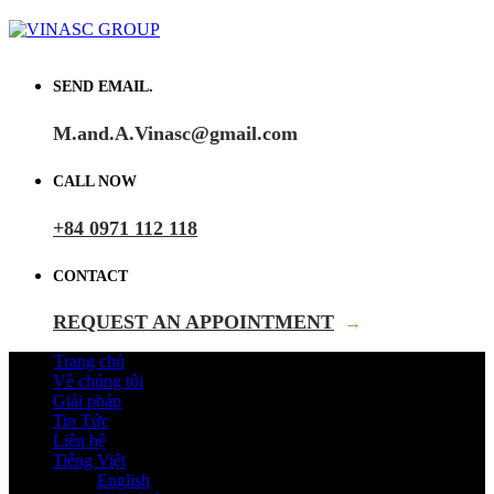
SEND EMAIL.
M.and.A.Vinasc@gmail.com
CALL NOW
+84 0971 112 118
CONTACT
REQUEST AN APPOINTMENT
→
Trang chủ
Về chúng tôi
Giải pháp
Tin Tức
Liên hệ
Tiếng Việt
English