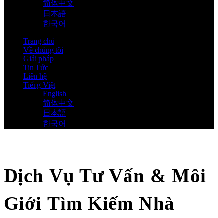
简体中文
日本語
한국어
Trang chủ
Về chúng tôi
Giải pháp
Tin Tức
Liên hệ
Tiếng Việt
English
简体中文
日本語
한국어
Dịch Vụ Tư Vấn & Môi
Giới Tìm Kiếm Nhà