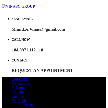
SEND EMAIL.
M.and.A.Vinasc@gmail.com
CALL NOW
+84 0971 112 118
CONTACT
REQUEST AN APPOINTMENT
→
Trang chủ
Về chúng tôi
Giải pháp
Tin Tức
Liên hệ
Tiếng Việt
English