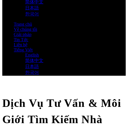
简体中文
日本語
한국어
Trang chủ
Về chúng tôi
Giải pháp
Tin Tức
Liên hệ
Tiếng Việt
English
简体中文
日本語
한국어
Dịch Vụ Tư Vấn & Môi
Giới Tìm Kiếm Nhà