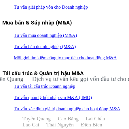
Tư vấn giải pháp vốn cho Doanh nghiệp
Mua bán & Sáp nhập (M&A)
Tư vấn mua doanh nghiệp (M&A)
Tư vấn bán doanh nghiệp (M&A)
Môi giới tìm kiếm công ty mục tiêu cho hoạt động M&A
Tái cấu trúc & Quản trị hậu M&A
uang
Dịch vụ tư vấn kêu gọi vốn đầu tư cho doan
Tư vấn tái cấu trúc Doanh nghiệp
Tư vấn quản lý hội nhập sau M&A ( IMO)
Tư vấn xác định giá trị doanh nghiệp cho hoạt động M&A
Tuyên Quang
Cao Bằng
Lai Châu
Lào Cai
Thái Nguyên
Điện Biên