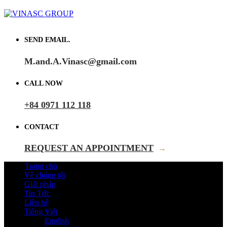
SEND EMAIL.
M.and.A.Vinasc@gmail.com
CALL NOW
+84 0971 112 118
CONTACT
REQUEST AN APPOINTMENT
→
Trang chủ
Về chúng tôi
Giải pháp
Tin Tức
Liên hệ
Tiếng Việt
English