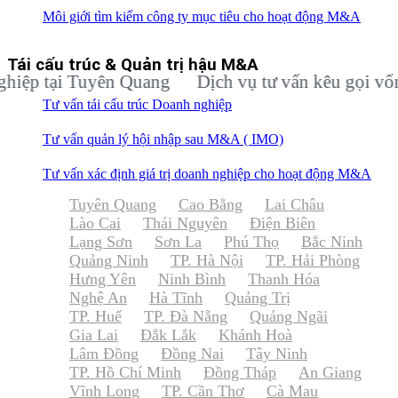
Môi giới tìm kiếm công ty mục tiêu cho hoạt động M&A
Tái cấu trúc & Quản trị hậu M&A
 tại Tuyên Quang
Dịch vụ tư vấn kêu gọi vốn đầu 
Tư vấn tái cấu trúc Doanh nghiệp
Tư vấn quản lý hội nhập sau M&A ( IMO)
Tư vấn xác định giá trị doanh nghiệp cho hoạt động M&A
Tuyên Quang
Cao Bằng
Lai Châu
Lào Cai
Thái Nguyên
Điện Biên
Lạng Sơn
Sơn La
Phú Thọ
Bắc Ninh
Quảng Ninh
TP. Hà Nội
TP. Hải Phòng
Hưng Yên
Ninh Bình
Thanh Hóa
Nghệ An
Hà Tĩnh
Quảng Trị
TP. Huế
TP. Đà Nẵng
Quảng Ngãi
Gia Lai
Đắk Lắk
Khánh Hoà
Lâm Đồng
Đồng Nai
Tây Ninh
TP. Hồ Chí Minh
Đồng Tháp
An Giang
Vĩnh Long
TP. Cần Thơ
Cà Mau