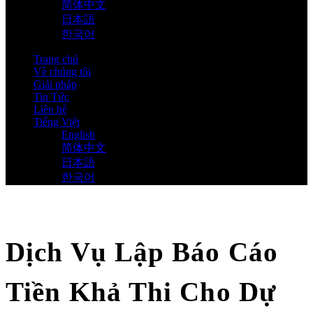
简体中文
日本語
한국어
Trang chủ
Về chúng tôi
Giải pháp
Tin Tức
Liên hệ
Tiếng Việt
English
简体中文
日本語
한국어
Dịch Vụ Lập Báo Cáo
Tiền Khả Thi Cho Dự