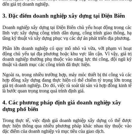
đến giá trị doanh nghiệp.
3. Đặc điểm doanh nghiệp xây dựng tại Điện Biên
Doanh nghiệp xây dựng tại Điện Biên chủ yếu hoạt động trong các
lĩnh vực xây dựng công trình dân dụng, công trình giao thông, hạ
tầng kỹ thuật và xây dựng phục vụ các dự án phát triển địa phương.
Phần lớn doanh nghiệp có quy mô nhỏ và vừa, với phạm vi hoạt
động chủ yếu tại địa phương hoặc khu vực lân cận. Vì vậy, giá trị
doanh nghiệp thường phụ thuộc vào năng lực thi công, đội ngũ kỹ
thuật và danh mục các công trình đã thực hiện.
Ngoài ra, trong nhiều trường hợp, máy móc thiết bị thi công và các
hợp đồng xây dựng đang thực hiện có thể chiếm tỷ trọng lớn trong
giá trị doanh nghiệp. Do đó, việc rà soát tài sản và hợp đồng kinh tế
là bước quan trọng trong quá trình định giá.
4. Các phương pháp định giá doanh nghiệp xây
dựng phổ biến
Trong thực tế, việc định giá doanh nghiệp xây dựng có thể được
thực hiện thông qua nhiều phương pháp khác nhau tùy thuộc vào
đặc điểm của doanh nghiệp và mục tiêu của giao dịch.