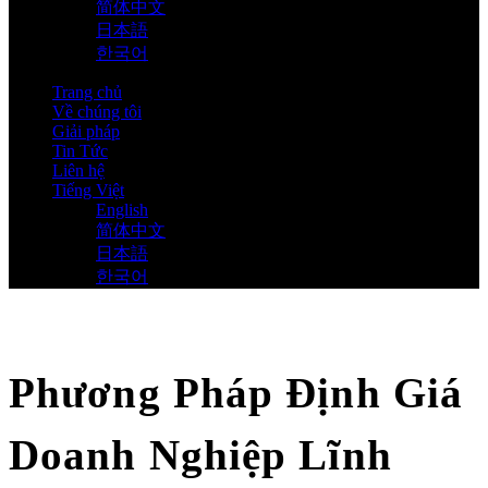
简体中文
日本語
한국어
Trang chủ
Về chúng tôi
Giải pháp
Tin Tức
Liên hệ
Tiếng Việt
English
简体中文
日本語
한국어
Phương Pháp Định Giá
Doanh Nghiệp Lĩnh