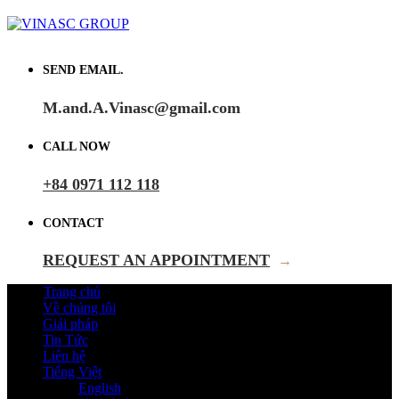
SEND EMAIL.
M.and.A.Vinasc@gmail.com
CALL NOW
+84 0971 112 118
CONTACT
REQUEST AN APPOINTMENT
→
Trang chủ
Về chúng tôi
Giải pháp
Tin Tức
Liên hệ
Tiếng Việt
English