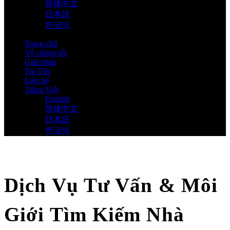
简体中文
日本語
한국어
Trang chủ
Về chúng tôi
Giải pháp
Tin Tức
Liên hệ
Tiếng Việt
English
简体中文
日本語
한국어
Dịch Vụ Tư Vấn & Môi
Giới Tìm Kiếm Nhà