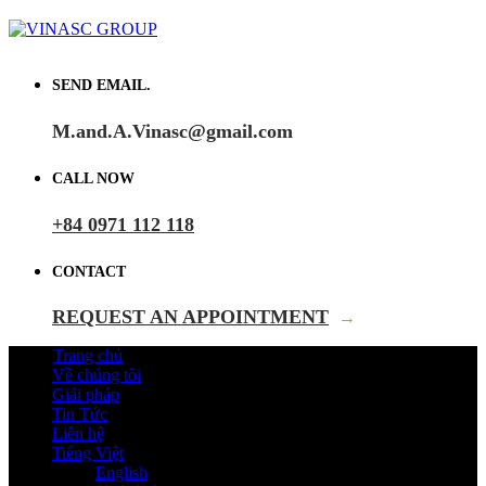
SEND EMAIL.
M.and.A.Vinasc@gmail.com
CALL NOW
+84 0971 112 118
CONTACT
REQUEST AN APPOINTMENT
→
Trang chủ
Về chúng tôi
Giải pháp
Tin Tức
Liên hệ
Tiếng Việt
English