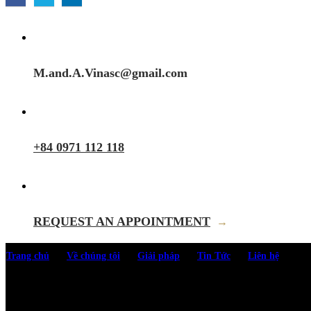
M.and.A.Vinasc@gmail.com
+84 0971 112 118
REQUEST AN APPOINTMENT
→
Trang chủ
Về chúng tôi
Giải pháp
Tin Tức
Liên hệ