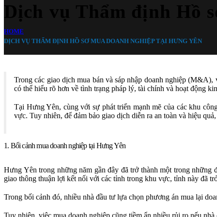
Dịch vụ Thẩm định Hồ 
HOME
DỊCH VỤ THẨM ĐỊNH HỒ SƠ MUA DOANH NGHIỆP TẠI HƯNG YÊN
Trong các giao dịch mua bán và sáp nhập doanh nghiệp (M&A), vi
có thể hiểu rõ hơn về tình trạng pháp lý, tài chính và hoạt động k
Tại Hưng Yên, cùng với sự phát triển mạnh mẽ của các khu công
vực. Tuy nhiên, để đảm bảo giao dịch diễn ra an toàn và hiệu quả
1. Bối cảnh mua doanh nghiệp tại Hưng Yên
Hưng Yên trong những năm gần đây đã trở thành một trong những đị
giao thông thuận lợi kết nối với các tỉnh trong khu vực, tỉnh này đã t
Trong bối cảnh đó, nhiều nhà đầu tư lựa chọn phương án mua lại doa
Tuy nhiên, việc mua doanh nghiệp cũng tiềm ẩn nhiều rủi ro nếu nhà đ