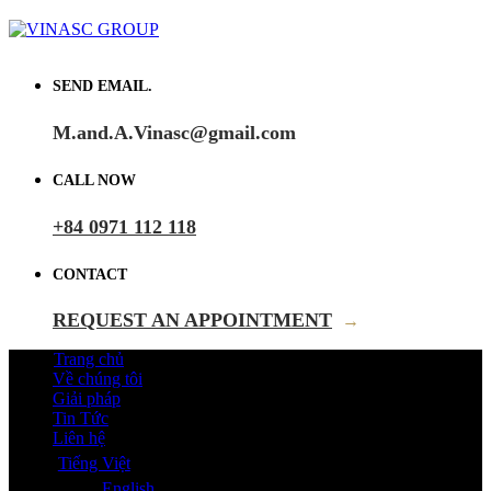
SEND EMAIL.
M.and.A.Vinasc@gmail.com
CALL NOW
+84 0971 112 118
CONTACT
REQUEST AN APPOINTMENT
→
Trang chủ
Về chúng tôi
Giải pháp
Tin Tức
Liên hệ
Tiếng Việt
English