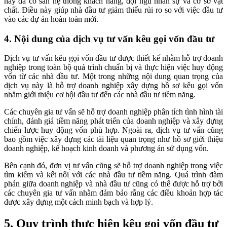
này đã có sẵn hệ thống khách hàng, đội ngũ nhân sự và cơ sở vật
chất. Điều này giúp nhà đầu tư giảm thiểu rủi ro so với việc đầu tư
vào các dự án hoàn toàn mới.
4. Nội dung của dịch vụ tư vấn kêu gọi vốn đầu tư
Dịch vụ tư vấn kêu gọi vốn đầu tư được thiết kế nhằm hỗ trợ doanh
nghiệp trong toàn bộ quá trình chuẩn bị và thực hiện việc huy động
vốn từ các nhà đầu tư. Một trong những nội dung quan trọng của
dịch vụ này là hỗ trợ doanh nghiệp xây dựng hồ sơ kêu gọi vốn
nhằm giới thiệu cơ hội đầu tư đến các nhà đầu tư tiềm năng.
Các chuyên gia tư vấn sẽ hỗ trợ doanh nghiệp phân tích tình hình tài
chính, đánh giá tiềm năng phát triển của doanh nghiệp và xây dựng
chiến lược huy động vốn phù hợp. Ngoài ra, dịch vụ tư vấn cũng
bao gồm việc xây dựng các tài liệu quan trọng như hồ sơ giới thiệu
doanh nghiệp, kế hoạch kinh doanh và phương án sử dụng vốn.
Bên cạnh đó, đơn vị tư vấn cũng sẽ hỗ trợ doanh nghiệp trong việc
tìm kiếm và kết nối với các nhà đầu tư tiềm năng. Quá trình đàm
phán giữa doanh nghiệp và nhà đầu tư cũng có thể được hỗ trợ bởi
các chuyên gia tư vấn nhằm đảm bảo rằng các điều khoản hợp tác
được xây dựng một cách minh bạch và hợp lý.
5. Quy trình thực hiện kêu gọi vốn đầu tư