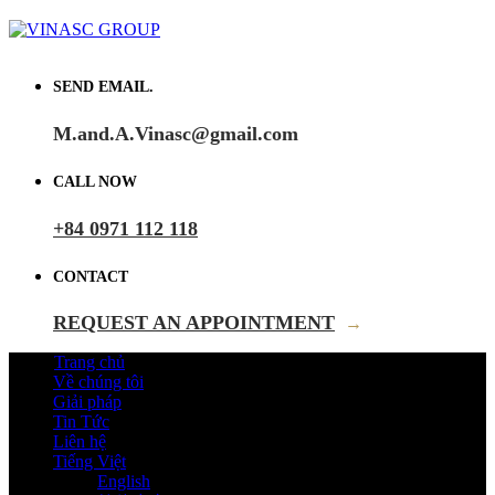
SEND EMAIL.
M.and.A.Vinasc@gmail.com
CALL NOW
+84 0971 112 118
CONTACT
REQUEST AN APPOINTMENT
→
Trang chủ
Về chúng tôi
Giải pháp
Tin Tức
Liên hệ
Tiếng Việt
English