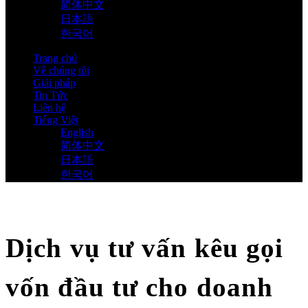
简体中文
日本語
한국어
Trang chủ
Về chúng tôi
Giải pháp
Tin Tức
Liên hệ
Tiếng Việt
English
简体中文
日本語
한국어
Dịch vụ tư vấn kêu gọi
vốn đầu tư cho doanh