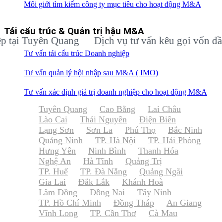
Môi giới tìm kiếm công ty mục tiêu cho hoạt động M&A
Tái cấu trúc & Quản trị hậu M&A
 Tuyên Quang
Dịch vụ tư vấn kêu gọi vốn đầu tư c
Tư vấn tái cấu trúc Doanh nghiệp
Tư vấn quản lý hội nhập sau M&A ( IMO)
Tư vấn xác định giá trị doanh nghiệp cho hoạt động M&A
Tuyên Quang
Cao Bằng
Lai Châu
Lào Cai
Thái Nguyên
Điện Biên
Lạng Sơn
Sơn La
Phú Thọ
Bắc Ninh
Quảng Ninh
TP. Hà Nội
TP. Hải Phòng
Hưng Yên
Ninh Bình
Thanh Hóa
Nghệ An
Hà Tĩnh
Quảng Trị
TP. Huế
TP. Đà Nẵng
Quảng Ngãi
Gia Lai
Đắk Lắk
Khánh Hoà
Lâm Đồng
Đồng Nai
Tây Ninh
TP. Hồ Chí Minh
Đồng Tháp
An Giang
Vĩnh Long
TP. Cần Thơ
Cà Mau