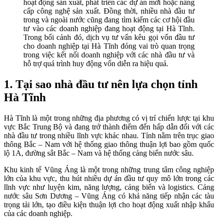
hoạt động sản xuất, phát triển các dự án mới hoặc nâng
cấp công nghệ sản xuất. Đồng thời, nhiều nhà đầu tư
trong và ngoài nước cũng đang tìm kiếm các cơ hội đầu
tư vào các doanh nghiệp đang hoạt động tại Hà Tĩnh.
Trong bối cảnh đó, dịch vụ tư vấn kêu gọi vốn đầu tư
cho doanh nghiệp tại Hà Tĩnh đóng vai trò quan trọng
trong việc kết nối doanh nghiệp với các nhà đầu tư và
hỗ trợ quá trình huy động vốn diễn ra hiệu quả.
1. Tại sao nhà đầu tư nên lựa chọn tỉnh
Hà Tĩnh
Hà Tĩnh là một trong những địa phương có vị trí chiến lược tại khu
vực Bắc Trung Bộ và đang trở thành điểm đến hấp dẫn đối với các
nhà đầu tư trong nhiều lĩnh vực khác nhau. Tỉnh nằm trên trục giao
thông Bắc – Nam với hệ thống giao thông thuận lợi bao gồm quốc
lộ 1A, đường sắt Bắc – Nam và hệ thống cảng biển nước sâu.
Khu kinh tế Vũng Áng là một trong những trung tâm công nghiệp
lớn của khu vực, thu hút nhiều dự án đầu tư quy mô lớn trong các
lĩnh vực như luyện kim, năng lượng, cảng biển và logistics. Cảng
nước sâu Sơn Dương – Vũng Áng có khả năng tiếp nhận các tàu
trọng tải lớn, tạo điều kiện thuận lợi cho hoạt động xuất nhập khẩu
của các doanh nghiệp.