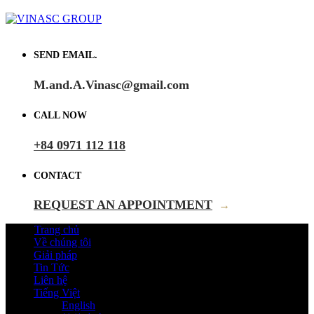
SEND EMAIL.
M.and.A.Vinasc@gmail.com
CALL NOW
+84 0971 112 118
CONTACT
REQUEST AN APPOINTMENT
→
Trang chủ
Về chúng tôi
Giải pháp
Tin Tức
Liên hệ
Tiếng Việt
English