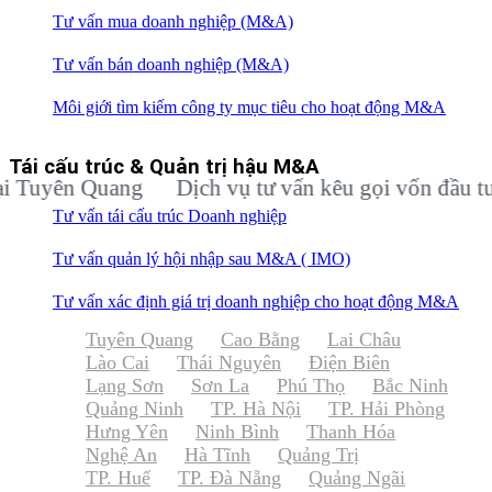
Tư vấn mua doanh nghiệp (M&A)
Tư vấn bán doanh nghiệp (M&A)
Môi giới tìm kiếm công ty mục tiêu cho hoạt động M&A
Tái cấu trúc & Quản trị hậu M&A
ên Quang
Dịch vụ tư vấn kêu gọi vốn đầu tư cho 
Tư vấn tái cấu trúc Doanh nghiệp
Tư vấn quản lý hội nhập sau M&A ( IMO)
Tư vấn xác định giá trị doanh nghiệp cho hoạt động M&A
Tuyên Quang
Cao Bằng
Lai Châu
Lào Cai
Thái Nguyên
Điện Biên
Lạng Sơn
Sơn La
Phú Thọ
Bắc Ninh
Quảng Ninh
TP. Hà Nội
TP. Hải Phòng
Hưng Yên
Ninh Bình
Thanh Hóa
Nghệ An
Hà Tĩnh
Quảng Trị
TP. Huế
TP. Đà Nẵng
Quảng Ngãi