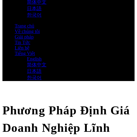
简体中文
日本語
한국어
Trang chủ
Về chúng tôi
Giải pháp
Tin Tức
Liên hệ
Tiếng Việt
English
简体中文
日本語
한국어
Phương Pháp Định Giá
Doanh Nghiệp Lĩnh