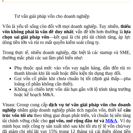
Tư vấn giải pháp vốn cho doanh nghiệp
Vốn là yếu tố sống còn đối với mọi doanh nghiệp. Tuy nhiên,
thiếu
vốn không phải là vấn đề duy nhất
; vấn đề lớn hơn thường là
lựa
chọn sai giải pháp vốn
—kết quả là chi phí tài chính tăng, áp lực
dòng tiền lớn và rủi ro mất quyền kiểm soát công ty.
Trong thực tế, nhiều doanh nghiệp, đặc biệt là các startup và SME,
thường mắc phải các sai lầm phổ biến như:
Phụ thuộc quá mức vào vốn vay ngân hàng, dẫn đến rủi ro
thanh khoản khi lãi suất hoặc điều kiện tín dụng thay đổi.
Gọi vốn cổ phần khi chưa chuẩn bị tốt (định giá thấp—pha
loãng cổ phần không cần thiết).
Không có chiến lược vốn dài hạn gắn với lộ trình tăng trưởng
hoặc kế hoạch M&A.
Vinasc Group cung cấp
dịch vụ tư vấn giải pháp vốn cho doanh
nghiệp
nhằm giúp doanh nghiệp phân tích nguồn vốn, thiết kế
cấu
trúc vốn tối ưu
theo từng giai đoạn phát triển, và chuẩn bị nền tảng
tài chính vững chắc cho
gọi vốn, mở rộng đầu tư và
M&A
. Ví dụ
minh họa: một công ty sản xuất nhỏ sau khi tối ưu tỷ lệ vốn chủ/vay
đã giảm chi phí lãi vay 15% trong 12 tháng và cải thiện dòng tiền