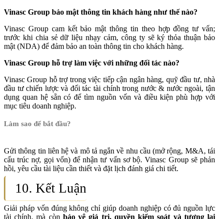
Vinasc Group bảo mật thông tin khách hàng như thế nào?
Vinasc Group cam kết bảo mật thông tin theo hợp đồng tư vấn;
trước khi chia sẻ dữ liệu nhạy cảm, công ty sẽ ký thỏa thuận bảo
mật (NDA) để đảm bảo an toàn thông tin cho khách hàng.
Vinasc Group hỗ trợ làm việc với những đối tác nào?
Vinasc Group hỗ trợ trong việc tiếp cận ngân hàng, quỹ đầu tư, nhà
đầu tư chiến lược và đối tác tài chính trong nước & nước ngoài, tận
dụng quan hệ sẵn có để tìm nguồn vốn và điều kiện phù hợp với
mục tiêu doanh nghiệp.
Làm sao để bắt đầu?
Gửi thông tin liên hệ và mô tả ngắn về nhu cầu (mở rộng, M&A, tái
cấu trúc nợ, gọi vốn) để nhận tư vấn sơ bộ. Vinasc Group sẽ phản
hồi, yêu cầu tài liệu cần thiết và đặt lịch đánh giá chi tiết.
10. Kết Luận
Giải pháp vốn đúng không chỉ giúp doanh nghiệp có đủ nguồn lực
tài chính, mà còn
bảo vệ giá trị, quyền kiểm soát và tương lai