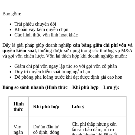
Bao gồm:
Trái phiếu chuyển đổi
Khoản vay kèm quyền chọn
Các hình thức vốn linh hoạt khác
Đây là giải pháp giúp doanh nghiệp
cân bằng giữa chi phí vốn và
quyền kiểm soát
, thường được sử dụng trong các thương vụ M&A
và gọi vốn chiến lược. Vốn lai thích hợp khi doanh nghiệp muốn:
Giảm chi phí vốn ngay lập tức so với gọi vốn cổ phần
Duy trì quyền kiểm soát trong ngắn hạn
Đề phòng pha loãng trước khi đạt được định giá cao hơn
Bảng so sánh nhanh (Hình thức – Khi phù hợp – Lưu ý):
Hình
Khi phù hợp
Lưu ý
thức
Chi phí thấp nhưng cần
Vay
Dự án đầu tư
tài sản bảo đảm; rủi ro
ngân
cố định, dòng
thanh khoản khi lãi suất