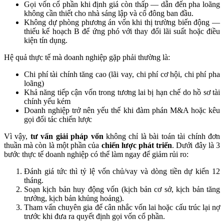
Gọi vốn cổ phần khi định giá còn thấp — dẫn đến pha loãng
không cần thiết cho nhà sáng lập và cổ đông ban đầu.
Không dự phòng phương án vốn khi thị trường biến động —
thiếu kế hoạch B để ứng phó với thay đổi lãi suất hoặc điều
kiện tín dụng.
Hệ quả thực tế mà doanh nghiệp gặp phải thường là:
Chi phí tài chính tăng cao (lãi vay, chi phí cơ hội, chi phí pha
loãng)
Khả năng tiếp cận vốn trong tương lai bị hạn chế do hồ sơ tài
chính yếu kém
Doanh nghiệp trở nên yếu thế khi đàm phán M&A hoặc kêu
gọi đối tác chiến lược
Vì vậy,
tư vấn giải pháp vốn
không chỉ là bài toán tài chính đơn
thuần mà còn là một phần của
chiến lược phát triển
. Dưới đây là 3
bước thực tế doanh nghiệp có thể làm ngay để giảm rủi ro:
Đánh giá tức thì tỷ lệ vốn chủ/vay và dòng tiền dự kiến 12
tháng.
Soạn kịch bản huy động vốn (kịch bản cơ sở, kịch bản tăng
trưởng, kịch bản khủng hoảng).
Tham vấn chuyên gia để cân nhắc vốn lai hoặc cấu trúc lại nợ
trước khi đưa ra quyết định gọi vốn cổ phần.