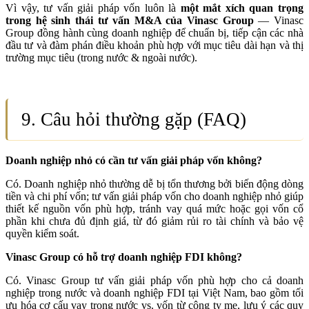
Vì vậy, tư vấn giải pháp vốn luôn là
một mắt xích quan trọng
trong hệ sinh thái tư vấn M&A của Vinasc Group
— Vinasc
Group đồng hành cùng doanh nghiệp để chuẩn bị, tiếp cận các nhà
đầu tư và đàm phán điều khoản phù hợp với mục tiêu dài hạn và thị
trường mục tiêu (trong nước & ngoài nước).
9. Câu hỏi thường gặp (FAQ)
Doanh nghiệp nhỏ có cần tư vấn giải pháp vốn không?
Có. Doanh nghiệp nhỏ thường dễ bị tổn thương bởi biến động dòng
tiền và chi phí vốn; tư vấn giải pháp vốn cho doanh nghiệp nhỏ giúp
thiết kế nguồn vốn phù hợp, tránh vay quá mức hoặc gọi vốn cổ
phần khi chưa đủ định giá, từ đó giảm rủi ro tài chính và bảo vệ
quyền kiểm soát.
Vinasc Group có hỗ trợ doanh nghiệp FDI không?
Có. Vinasc Group tư vấn giải pháp vốn phù hợp cho cả doanh
nghiệp trong nước và doanh nghiệp FDI tại Việt Nam, bao gồm tối
ưu hóa cơ cấu vay trong nước vs. vốn từ công ty mẹ, lưu ý các quy