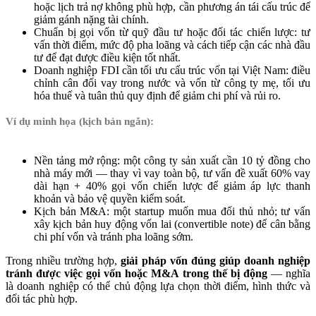
hoặc lịch trả nợ không phù hợp, cần phương án tái cấu trúc để
giảm gánh nặng tài chính.
Chuẩn bị gọi vốn từ quỹ đầu tư hoặc đối tác chiến lược: tư
vấn thời điểm, mức độ pha loãng và cách tiếp cận các nhà đầu
tư để đạt được điều kiện tốt nhất.
Doanh nghiệp FDI cần tối ưu cấu trúc vốn tại Việt Nam: điều
chỉnh cân đối vay trong nước và vốn từ công ty mẹ, tối ưu
hóa thuế và tuân thủ quy định để giảm chi phí và rủi ro.
Ví dụ minh họa (kịch bản ngắn):
Nền tảng mở rộng: một công ty sản xuất cần 10 tỷ đồng cho
nhà máy mới — thay vì vay toàn bộ, tư vấn đề xuất 60% vay
dài hạn + 40% gọi vốn chiến lược để giảm áp lực thanh
khoản và bảo vệ quyền kiểm soát.
Kịch bản M&A: một startup muốn mua đối thủ nhỏ; tư vấn
xây kịch bản huy động vốn lai (convertible note) để cân bằng
chi phí vốn và tránh pha loãng sớm.
Trong nhiều trường hợp,
giải pháp vốn đúng giúp doanh nghiệp
tránh được việc gọi vốn hoặc M&A trong thế bị động
— nghĩa
là doanh nghiệp có thể chủ động lựa chọn thời điểm, hình thức và
đối tác phù hợp.