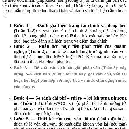
dễ theo dõi, nhằm giúp khách hàng (công ty) đi từ đánh giá ban đầu
đến triển khai với các đối tác tài chính. Dưới đây là quy trình 6 bước
tiêu chuẩn cùng timeline tham khảo và danh sách tài liệu cần chuẩn
bị.
Bước 1 — Đánh giá hiện trạng tài chính và dòng tiền
(Tuần 1–2):
rà soát báo cáo tài chính 2–3 năm, dự báo dòng
tiền 12 tháng, phân tích các tỷ lệ thanh khoản và đòn bẩy. Kết
quả: báo cáo đánh giá hiện trạng và điểm đau chính.
Bước 2 — Phân tích mục tiêu phát triển của doanh
nghiệp (Tuần 2):
làm rõ kế hoạch tăng trưởng, nhu cầu vốn
theo dự án, mục tiêu M&A hoặc IPO. Kết quả: ma trận mục
tiêu-vốn theo giai đoạn phát triển.
Bước 3 — Đề xuất các kịch bản giải pháp vốn (Tuần 3):
xây
dựng 2–4 kịch bản (ví dụ: tối ưu vay, gọi vốn chủ, vốn lai
hoặc kết hợp) phù hợp với mục tiêu và mức chịu đựng rủi ro
của công ty.
Bước 4 — So sánh chi phí – rủi ro – lợi ích từng phương
án (Tuần 3–4):
tính WACC sơ bộ, phân tích ảnh hưởng tới
pha loãng, quyền kiểm soát và dòng tiền; đưa ra bảng so sánh
để khách hàng dễ lựa chọn.
Bước 5 — Thiết kế cấu trúc vốn tối ưu (Tuần 4):
hoàn
thiện tỷ lệ vốn chủ/vay, đề xuất điều khoản vốn lai (nếu cần)