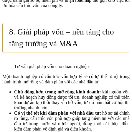
được đánh giá sơ bộ miễn phí và nhận roadmap thu gọn cho việc tối
ưu hóa cấu trúc vốn của công ty.
8. Giải pháp vốn – nền tảng cho
tăng trưởng và M&A
Tư vấn giải pháp vốn cho doanh nghiệp
Một doanh nghiệp có cấu trúc vốn hợp lý sẽ có lợi thế rõ rệt trong
hành trình mở rộng và đàm phán với các nhà đầu tư:
Chủ động hơn trong mở rộng kinh doanh:
khi nguồn vốn
và kế hoạch huy động được tối ưu, doanh nghiệp có thể triển
khai dự án kịp thời thay vì chờ vốn, từ đó nắm bắt cơ hội thị
trường nhanh hơn.
Có vị thế tốt khi đàm phán với nhà đầu tư:
hồ sơ tài chính
rõ ràng, cấu trúc vốn phù hợp giúp tăng niềm tin với các nhà
đầu tư trong nước và nước ngoài, đồng thời cải thiện điều
kiện đàm phán về định giá và điều khoản.