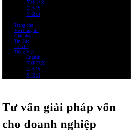
简体中文
日本語
한국어
Trang chủ
Về chúng tôi
Giải pháp
Tin Tức
Liên hệ
Tiếng Việt
English
简体中文
日本語
한국어
Tư vấn giải pháp vốn
cho doanh nghiệp