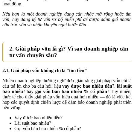
hoạt động.
Nếu bạn là một doanh nghiệp đang cân nhắc mở rộng hoặc tìm
vốn, hãy đăng ký tư vấn sơ bộ miễn phí để được đánh giá nhanh
cấu trúc vốn và nhận khuyến nghị bước đầu.
2. Giải pháp vốn là gì? Vì sao doanh nghiệp cần
tư vấn chuyên sâu?
2.1. Giải pháp vốn không chỉ là “tìm tiền”
Nhiều doanh nghiệp thường nghĩ đơn giản rằng giải pháp vốn chỉ là
câu trả lời cho ba câu hỏi: liệu
vay được bao nhiêu tiền
?,
lãi suất
bao nhiêu
? hay
gọi vốn bán bao nhiêu % cổ phần
? Tuy nhiên,
thực tế cho thấy giải pháp vốn hiệu quả hơn nhiều — đó là việc kết
hợp các quyết định chiến lược để đảm bảo doanh nghiệp phát triển
bền vững.
Vay được bao nhiêu tiền?
Lãi suất bao nhiêu?
Gọi vốn bán bao nhiêu % cổ phần?