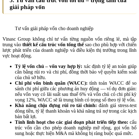
5. Tư vấn cấu trúc vốn tối ưu – trọng tâm của
giải pháp vốn
Tư vấn giải pháp vốn cho doanh nghiệp
Vinasc Group không chỉ tư vấn từng nguồn vốn riêng lẻ, mà tập
trung vào
thiết kế cấu trúc vốn tổng thể
sao cho phù hợp với chiến
lược phát triển của doanh nghiệp và điều kiện thị trường trong lĩnh
vực hoạt động.
Tỷ lệ vốn chủ – vốn vay hợp lý:
xác định tỷ lệ an toàn giúp
cân bằng rủi ro và chi phí, đồng thời bảo vệ quyền kiểm soát
của chủ sở hữu.
Chi phí vốn bình quân (WACC):
tính toán WACC để so
sánh chi phí giữa các phương án huy động — ví dụ đơn giản:
nếu vốn vay có lãi suất sau thuế 6% và vốn chủ có chi phí kỳ
vọng 12%, WACC sẽ là trung bình có trọng số theo tỷ lệ vốn.
Khả năng chịu đựng rủi ro tài chính:
đánh giá stress-test
dòng tiền, tỷ lệ thanh khoản và khả năng trả nợ trong các kịch
bản bất lợi.
Tính linh hoạt cho các giai đoạn phát triển tiếp theo:
cấu
trúc vốn cần cho phép doanh nghiệp mở rộng, gọi vốn bổ
sung hoặc thực hiện M&A mà không bị ràng buộc quá mức.