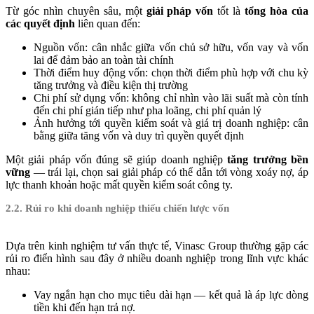
Từ góc nhìn chuyên sâu, một
giải pháp vốn
tốt là
tổng hòa của
các quyết định
liên quan đến:
Nguồn vốn: cân nhắc giữa vốn chủ sở hữu, vốn vay và vốn
lai để đảm bảo an toàn tài chính
Thời điểm huy động vốn: chọn thời điểm phù hợp với chu kỳ
tăng trưởng và điều kiện thị trường
Chi phí sử dụng vốn: không chỉ nhìn vào lãi suất mà còn tính
đến chi phí gián tiếp như pha loãng, chi phí quản lý
Ảnh hưởng tới quyền kiểm soát và giá trị doanh nghiệp: cân
bằng giữa tăng vốn và duy trì quyền quyết định
Một giải pháp vốn đúng sẽ giúp doanh nghiệp
tăng trưởng bền
vững
— trái lại, chọn sai giải pháp có thể dẫn tới vòng xoáy nợ, áp
lực thanh khoản hoặc mất quyền kiểm soát công ty.
2.2. Rủi ro khi doanh nghiệp thiếu chiến lược vốn
Dựa trên kinh nghiệm tư vấn thực tế, Vinasc Group thường gặp các
rủi ro điển hình sau đây ở nhiều doanh nghiệp trong lĩnh vực khác
nhau:
Vay ngắn hạn cho mục tiêu dài hạn — kết quả là áp lực dòng
tiền khi đến hạn trả nợ.