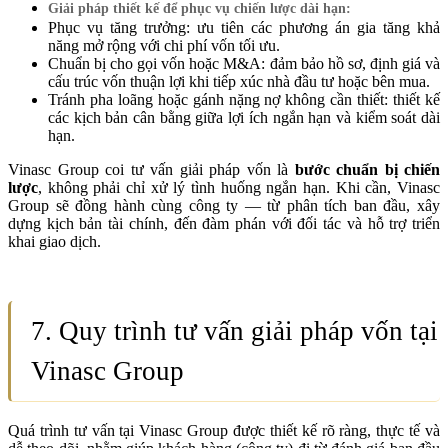
Giải pháp thiết kế để phục vụ chiến lược dài hạn:
Phục vụ tăng trưởng: ưu tiên các phương án gia tăng khả
năng mở rộng với chi phí vốn tối ưu.
Chuẩn bị cho gọi vốn hoặc M&A: đảm bảo hồ sơ, định giá và
cấu trúc vốn thuận lợi khi tiếp xúc nhà đầu tư hoặc bên mua.
Tránh pha loãng hoặc gánh nặng nợ không cần thiết: thiết kế
các kịch bản cân bằng giữa lợi ích ngắn hạn và kiểm soát dài
hạn.
Vinasc Group coi tư vấn giải pháp vốn là
bước chuẩn bị chiến
lược
, không phải chỉ xử lý tình huống ngắn hạn. Khi cần, Vinasc
Group sẽ đồng hành cùng công ty — từ phân tích ban đầu, xây
dựng kịch bản tài chính, đến đàm phán với đối tác và hỗ trợ triển
khai giao dịch.
7. Quy trình tư vấn giải pháp vốn tại
Vinasc Group
Quá trình tư vấn tại Vinasc Group được thiết kế rõ ràng, thực tế và