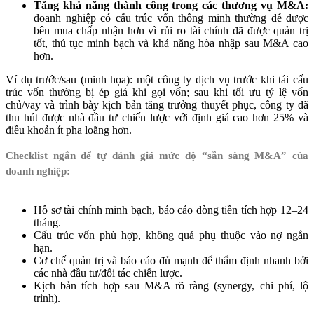
Tăng khả năng thành công trong các thương vụ M&A:
doanh nghiệp có cấu trúc vốn thông minh thường dễ được
bên mua chấp nhận hơn vì rủi ro tài chính đã được quản trị
tốt, thủ tục minh bạch và khả năng hòa nhập sau M&A cao
hơn.
Ví dụ trước/sau (minh họa): một công ty dịch vụ trước khi tái cấu
trúc vốn thường bị ép giá khi gọi vốn; sau khi tối ưu tỷ lệ vốn
chủ/vay và trình bày kịch bản tăng trưởng thuyết phục, công ty đã
thu hút được nhà đầu tư chiến lược với định giá cao hơn 25% và
điều khoản ít pha loãng hơn.
Checklist ngắn để tự đánh giá mức độ “sẵn sàng M&A” của
doanh nghiệp:
Hồ sơ tài chính minh bạch, báo cáo dòng tiền tích hợp 12–24
tháng.
Cấu trúc vốn phù hợp, không quá phụ thuộc vào nợ ngắn
hạn.
Cơ chế quản trị và báo cáo đủ mạnh để thẩm định nhanh bởi
các nhà đầu tư/đối tác chiến lược.
Kịch bản tích hợp sau M&A rõ ràng (synergy, chi phí, lộ
trình).