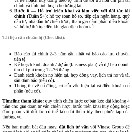
và kế hoạch huy động theo lộ trình để tối ưu hóa chi phí tài
chính và tính linh hoạt cho tương lai.
Bước 6 — Hỗ trợ triển khai và làm việc với đối tác tài
chính (Tuần 5+):
hỗ trợ soạn hồ sơ, tiếp cận ngân hàng, quỹ
đầu tư, nhà đầu tư chiến lược; tham gia đàm phán điều khoản
và hỗ trợ thủ tục đến khi giao dịch hoàn tất.
Tài liệu cần chuẩn bị (Checklist):
Báo cáo tài chính 2–3 năm gần nhất và báo cáo lưu chuyển
tiền tệ.
Kế hoạch kinh doanh / dự án (business plan) và dự báo doanh
thu chi phí trong 12–36 tháng.
Danh sách khoản nợ hiện tại, hợp đồng vay, lịch trả nợ và tài
sản đảm bảo (nếu có).
Thông tin về cổ đông, cơ cấu vốn hiện tại và điều khoản cổ
phần (nếu có).
Timeline tham khảo:
quy trình chiến lược cơ bản kéo dài khoảng 4
tuần cho giai đoạn tư vấn chiến lược; bước triển khai huy động hoặc
đàm phán với đối tác có thể kéo dài thêm tùy theo phức tạp của
thương vụ.
Nếu bạn muốn bắt đầu ngay,
đặt lịch tư vấn
với Vinasc Group để