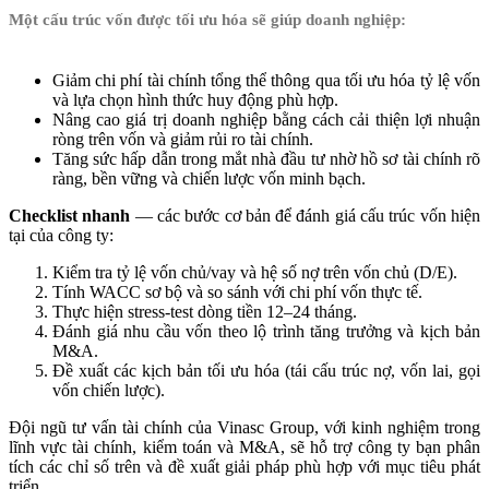
Một cấu trúc vốn được tối ưu hóa sẽ giúp doanh nghiệp:
Giảm chi phí tài chính tổng thể thông qua tối ưu hóa tỷ lệ vốn
và lựa chọn hình thức huy động phù hợp.
Nâng cao giá trị doanh nghiệp bằng cách cải thiện lợi nhuận
ròng trên vốn và giảm rủi ro tài chính.
Tăng sức hấp dẫn trong mắt nhà đầu tư nhờ hồ sơ tài chính rõ
ràng, bền vững và chiến lược vốn minh bạch.
Checklist nhanh
— các bước cơ bản để đánh giá cấu trúc vốn hiện
tại của công ty:
Kiểm tra tỷ lệ vốn chủ/vay và hệ số nợ trên vốn chủ (D/E).
Tính WACC sơ bộ và so sánh với chi phí vốn thực tế.
Thực hiện stress-test dòng tiền 12–24 tháng.
Đánh giá nhu cầu vốn theo lộ trình tăng trưởng và kịch bản
M&A.
Đề xuất các kịch bản tối ưu hóa (tái cấu trúc nợ, vốn lai, gọi
vốn chiến lược).
Đội ngũ tư vấn tài chính của Vinasc Group, với kinh nghiệm trong
lĩnh vực tài chính, kiểm toán và M&A, sẽ hỗ trợ công ty bạn phân
tích các chỉ số trên và đề xuất giải pháp phù hợp với mục tiêu phát
triển.