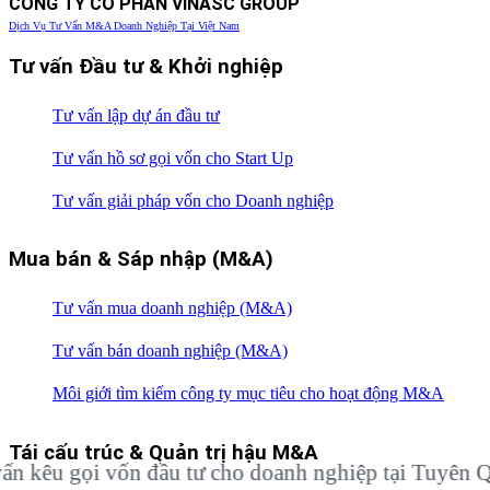
CÔNG TY CỔ PHẦN VINASC GROUP
Dịch Vụ Tư Vấn M&A Doanh Nghiệp Tại Việt Nam
Tư vấn Đầu tư & Khởi nghiệp
Tư vấn lập dự án đầu tư
Tư vấn hồ sơ gọi vốn cho Start Up
Tư vấn giải pháp vốn cho Doanh nghiệp
Mua bán & Sáp nhập (M&A)
Tư vấn mua doanh nghiệp (M&A)
Tư vấn bán doanh nghiệp (M&A)
Môi giới tìm kiếm công ty mục tiêu cho hoạt động M&A
Tái cấu trúc & Quản trị hậu M&A
n đầu tư cho doanh nghiệp tại Tuyên Quang
Dịch 