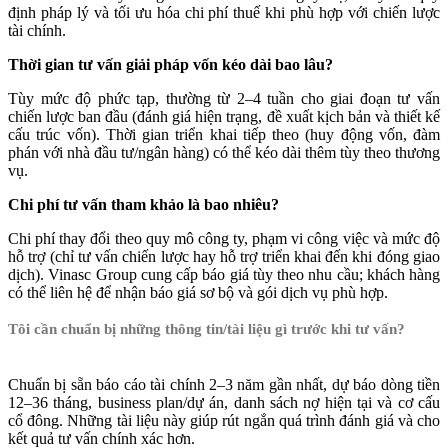
định pháp lý và tối ưu hóa chi phí thuế khi phù hợp với chiến lược
tài chính.
Thời gian tư vấn giải pháp vốn kéo dài bao lâu?
Tùy mức độ phức tạp, thường từ 2–4 tuần cho giai đoạn tư vấn
chiến lược ban đầu (đánh giá hiện trạng, đề xuất kịch bản và thiết kế
cấu trúc vốn). Thời gian triển khai tiếp theo (huy động vốn, đàm
phán với nhà đầu tư/ngân hàng) có thể kéo dài thêm tùy theo thương
vụ.
Chi phí tư vấn tham khảo là bao nhiêu?
Chi phí thay đổi theo quy mô công ty, phạm vi công việc và mức độ
hỗ trợ (chỉ tư vấn chiến lược hay hỗ trợ triển khai đến khi đóng giao
dịch). Vinasc Group cung cấp báo giá tùy theo nhu cầu; khách hàng
có thể liên hệ để nhận báo giá sơ bộ và gói dịch vụ phù hợp.
Tôi cần chuẩn bị những thông tin/tài liệu gì trước khi tư vấn?
Chuẩn bị sẵn báo cáo tài chính 2–3 năm gần nhất, dự báo dòng tiền
12–36 tháng, business plan/dự án, danh sách nợ hiện tại và cơ cấu
cổ đông. Những tài liệu này giúp rút ngắn quá trình đánh giá và cho
kết quả tư vấn chính xác hơn.