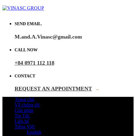
SEND EMAIL.
M.and.A.Vinasc@gmail.com
CALL NOW
+84 0971 112 118
CONTACT
REQUEST AN APPOINTMENT
→
Trang chủ
Về chúng tôi
Giải pháp
Tin Tức
Liên hệ
Tiếng Việt
English