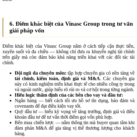
6. Điểm khác biệt của Vinasc Group trong tư vấn
giải pháp vốn
Điểm khác biệt của Vinasc Group nằm ở cách tiếp cận thực tiễn,
xuyên suốt và đa chiều — không chỉ đưa ra khuyến nghị tài chính
trên giấy mà còn đảm bảo khả năng triển khai với các đối tác tài
chính.
Đội ngũ đa chuyên môn:
tập hợp chuyên gia có nền tảng về
tài chính, kiểm toán, định giá và M&A
. Các chuyên gia
này có kinh nghiệm triển khai thực tế cho nhiều công ty trong
và ngoài nước, giúp hiểu rõ rủi ro và cơ hội trong từng ngành.
Hiểu logic thẩm định của các bên cho vay và đầu tư:
Ngân hàng — biết cách tối ưu hồ sơ tín dụng, bảo đảm và
covenants để đạt điều kiện vay tốt.
Quỹ đầu tư — hiểu kỳ vọng về tăng trưởng, định giá và điều
khoản đầu tư để tư vấn thời điểm gọi vốn phù hợp.
Bên mua chiến lược — nắm thông tin mà buyer quan tâm khi
đàm phán M&A để gia tăng vị thế thương lượng cho khách
hàng.