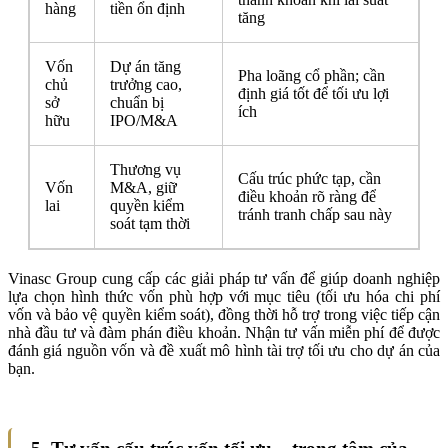
hàng
tiền ổn định
tăng
Vốn
Dự án tăng
Pha loãng cổ phần; cần
chủ
trưởng cao,
định giá tốt để tối ưu lợi
sở
chuẩn bị
ích
hữu
IPO/M&A
Thương vụ
Cấu trúc phức tạp, cần
Vốn
M&A, giữ
điều khoản rõ ràng để
lai
quyền kiểm
tránh tranh chấp sau này
soát tạm thời
Vinasc Group cung cấp các giải pháp tư vấn để giúp doanh nghiệp
lựa chọn hình thức vốn phù hợp với mục tiêu (tối ưu hóa chi phí
vốn và bảo vệ quyền kiểm soát), đồng thời hỗ trợ trong việc tiếp cận
nhà đầu tư và đàm phán điều khoản. Nhận tư vấn miễn phí để được
đánh giá nguồn vốn và đề xuất mô hình tài trợ tối ưu cho dự án của
bạn.