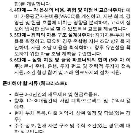
합)를 개발합니다.
4단계 — 각 옵션의 비용, 위험 및 이점 비교(3~4주차):
예
비 가중평균자본비용(WACC)을 계산하고, 지분 희석, 경
영권 및 현금 흐름에 미치는 영향을 분석하며, 고객이 정
보에 입각한 선택을 할 수 있도록 비교표를 제공합니다.
5단계 – 최적의 자본 구조 설계(4주차):
자기자본/부채 비
율을 확정하고, 필요한 경우 혼합형 자본 조달 방안을 제
안하며, 자금 조달 비용을 최적화하고 향후 유연성을 확
보하기 위한 자금 조달 계획을 수립합니다.
6단계 – 실행 지원 및 금융 파트너와의 협력 (5주 차 이
후):
문서 준비, 은행, 투자 펀드 및 전략적 투자자 접촉
지원, 조건 협상 참여 및 거래 완료까지의 절차 지원.
준비해야 할 서류 (체크리스트):
최근 2~3년간의 재무제표 및 현금흐름표.
향후 12~36개월간의 사업 계획/프로젝트 및 수익/비용
예측.
현재 부채 목록, 대출 계약서, 상환 일정 및 담보(있는 경
우).
주주 정보, 현재 자본 구조 및 주식 조건(있는 경우)에 대
한 정보입니다.