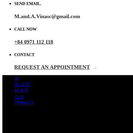
SEND EMAIL.
M.and.A.Vinasc@gmail.com
CALL NOW
+84 0971 112 118
CONTACT
REQUEST AN APPOINTMENT
→
집
에 대한
해결책
소식
연락하다