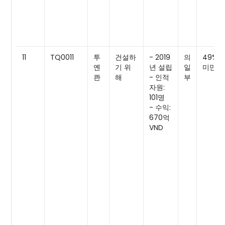
11
TQ0011
투
건설하
- 2019
의
49%
옌
기 위
년 설립
일
미만
콴
해
- 인적
부
자원:
101명
- 수익:
670억
VND