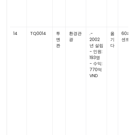
14
TQ0014
투
환경관
.-
옮
60퍼
옌
광
2002
기
센트
콴
년 설립
다
- 인원:
193명
- 수익:
770억
VND