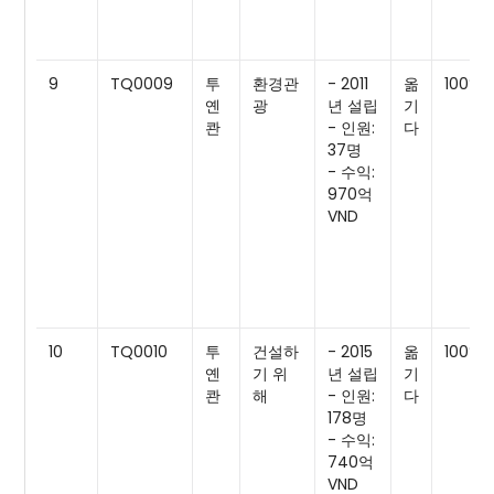
9
TQ0009
투
환경관
- 2011
옮
100%
옌
광
년 설립
기
콴
- 인원:
다
37명
- 수익:
970억
VND
10
TQ0010
투
건설하
- 2015
옮
100%
옌
기 위
년 설립
기
콴
해
- 인원:
다
178명
- 수익:
740억
VND