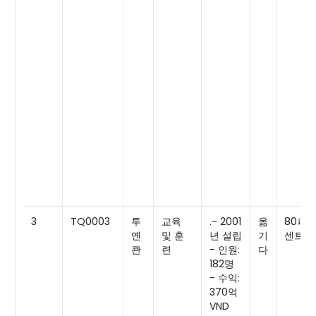
3
TQ0003
투
교육
.- 2001
옮
80퍼
옌
및 훈
년 설립
기
센트
콴
련
- 인원:
다
182명
- 수익:
370억
VND