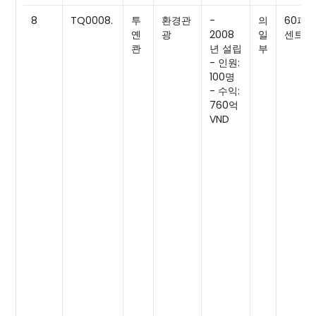
8
TQ0008.
투
환경관
-
의
60퍼
옌
광
2008
일
센트
콴
년 설립
부
- 인원:
100명
- 수익:
760억
VND