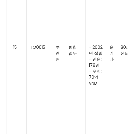
15
TQ0015
투
병참
- 2002
옮
80퍼
옌
업무
년 설립
기
센트
콴
- 인원:
다
178명
- 수익:
70억
VND