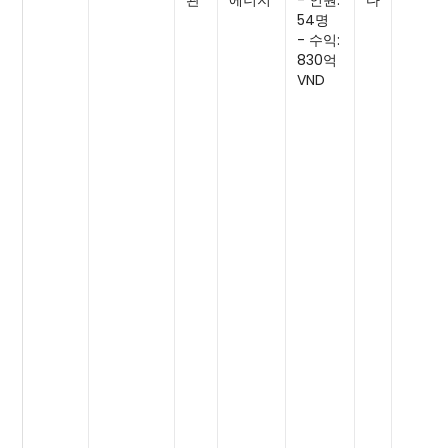
콴
에너지
- 인원:
다
54명
- 수익:
830억
VND