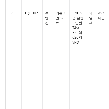
7
TQ0007.
투
기본적
- 2019
의
49%
옌
인 의
년 설립
일
미만
콴
료
- 인원:
부
113명
- 수익:
620억
VND