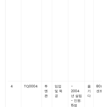
4
TQ0004
투
임업
-
옮
80퍼
옌
및 목
2004
기
센트
콴
공
년 설립
다
- 인원:
15명