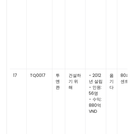
17
TQ0017
투
건설하
- 2012
옮
80퍼
옌
기 위
년 설립
기
센트
콴
해
- 인원:
다
56명
- 수익:
880억
VND