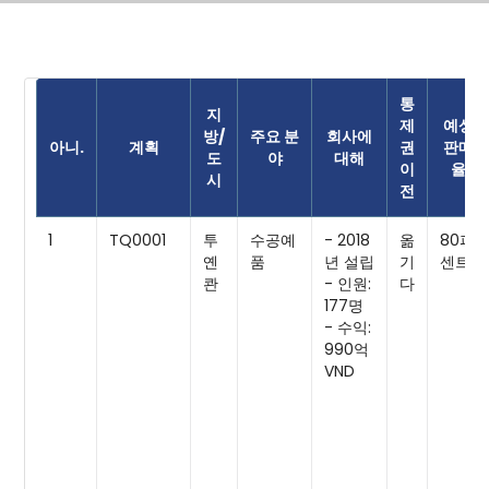
통
지
제
예상
방/
주요 분
회사에
아니.
계획
권
판매
도
야
대해
이
율
시
전
1
TQ0001
투
수공예
- 2018
옮
80퍼
옌
품
년 설립
기
센트
콴
- 인원:
다
177명
- 수익:
990억
VND