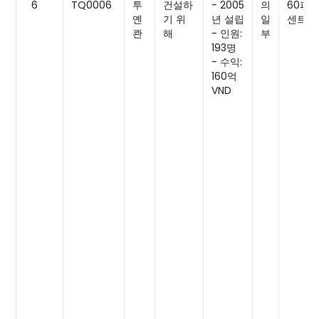
6
TQ0006
투
건설하
- 2005
의
60퍼
옌
기 위
년 설립
일
센트
콴
해
- 인원:
부
193명
- 수익:
160억
VND