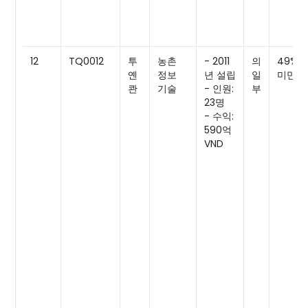
12
TQ0012
투
농촌
- 2011
의
49%
옌
정보
년 설립
일
미만
콴
기술
- 인원:
부
23명
- 수익:
590억
VND