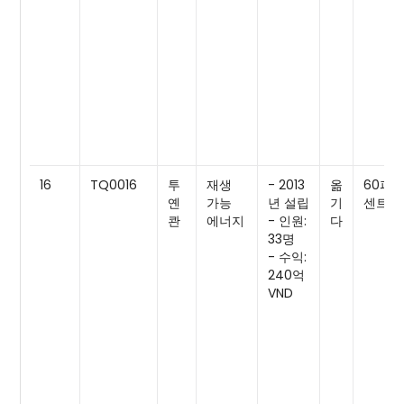
16
TQ0016
투
재생
- 2013
옮
60퍼
옌
가능
년 설립
기
센트
콴
에너지
- 인원:
다
33명
- 수익:
240억
VND