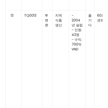
13
TQ0013
투
지역
-
옮
60퍼
옌
식품
2004
기
센트
콴
생산
년 설립
다
- 인원:
43명
- 수익:
700억
VND