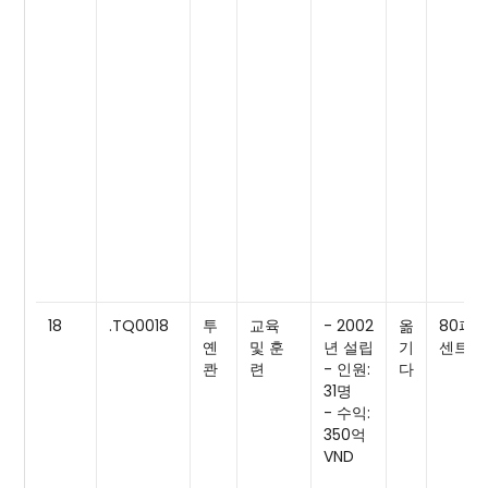
18
.TQ0018
투
교육
- 2002
옮
80퍼
옌
및 훈
년 설립
기
센트
콴
련
- 인원:
다
31명
- 수익:
350억
VND