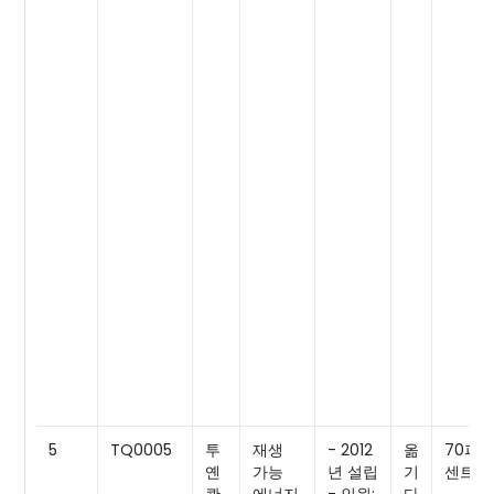
5
TQ0005
투
재생
- 2012
옮
70퍼
옌
가능
년 설립
기
센트