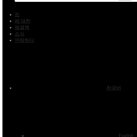
집
에 대한
해결책
소식
연락하다
한국어
English